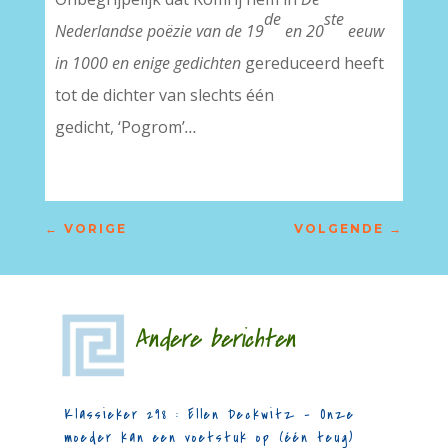
de
ste
Nederlandse poëzie van de 19
en 20
eeuw
in 1000 en enige gedichten
gereduceerd heeft
tot de dichter van slechts één
gedicht, ‘Pogrom’
…
←
VORIGE
VOLGENDE
→
Andere berichten
Klassieker 298 : Ellen Deckwitz – Onze
moeder kan een voetstuk op (één teug)