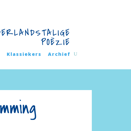
DERLANDSTALIGE
POËZIE
n
Klassiekers
Archief
emming