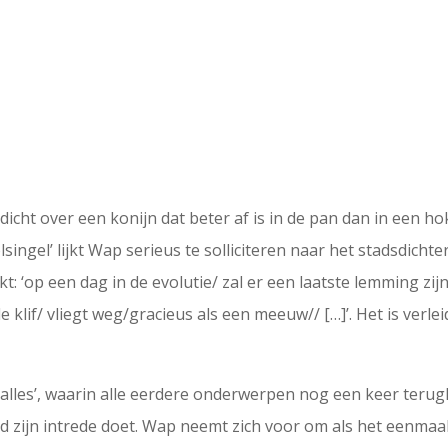
icht over een konijn dat beter af is in de pan dan in een ho
ingel’ lijkt Wap serieus te solliciteren naar het stadsdichte
kt: ‘op een dag in de evolutie/ zal er een laatste lemming zi
klif/ vliegt weg/gracieus als een meeuw// […]’. Het is verlei
t alles’, waarin alle eerdere onderwerpen nog een keer teru
 zijn intrede doet. Wap neemt zich voor om als het eenmaal 