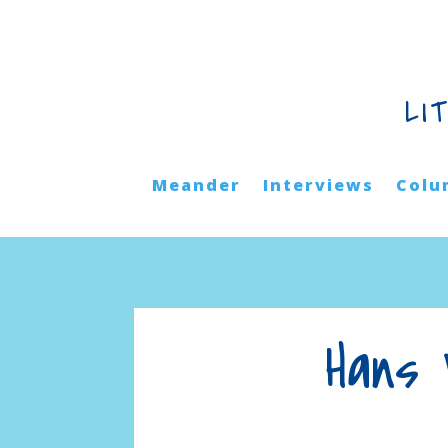
LI
Meander
Interviews
Colu
Hans 