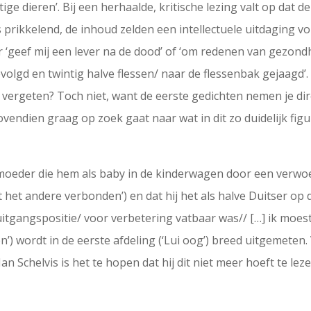
tige dieren’. Bij een herhaalde, kritische lezing valt op dat 
s prikkelend, de inhoud zelden een intellectuele uitdaging 
r ‘geef mij een lever na de dood’ of ‘om redenen van gezondh
evolgd en twintig halve flessen/ naar de flessenbak gejaagd’.
vergeten? Toch niet, want de eerste gedichten nemen je dire
vendien graag op zoek gaat naar wat in dit zo duidelijk fi
moeder die hem als baby in de kinderwagen door een verwoe
et andere verbonden’) en dat hij het als halve Duitser op d
itgangspositie/ voor verbetering vatbaar was// […] ik moest
’) wordt in de eerste afdeling (‘Lui oog’) breed uitgemeten.
an Schelvis is het te hopen dat hij dit niet meer hoeft te le