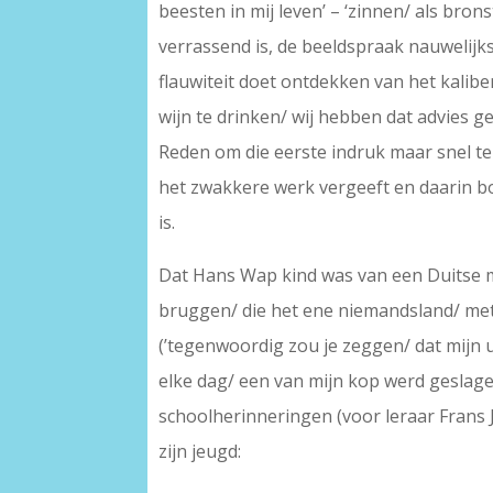
beesten in mij leven’ – ‘zinnen/ als brons
verrassend is, de beeldspraak nauwelijk
flauwiteit doet ontdekken van het kalibe
wijn te drinken/ wij hebben dat advies g
Reden om die eerste indruk maar snel te 
het zwakkere werk vergeeft en daarin bo
is.
Dat Hans Wap kind was van een Duitse 
bruggen/ die het ene niemandsland/ met h
(’tegenwoordig zou je zeggen/ dat mijn u
elke dag/ een van mijn kop werd geslagen
schoolherinneringen (voor leraar Frans J
zijn jeugd: