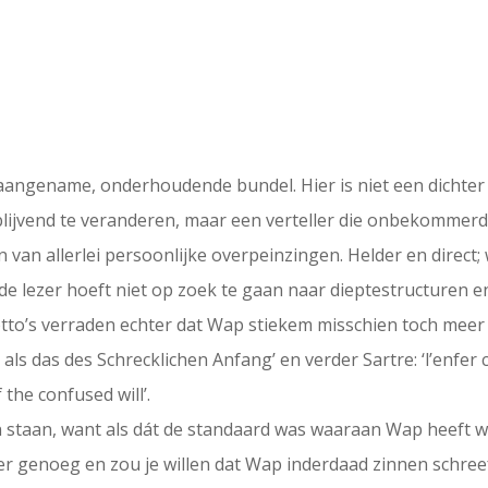
angename, onderhoudende bundel. Hier is niet een dichter 
ijvend te veranderen, maar een verteller die onbekommerd
an allerlei persoonlijke overpeinzingen. Helder en direct; wat
e lezer hoeft niet op zoek te gaan naar dieptestructuren 
o’s verraden echter dat Wap stiekem misschien toch meer 
als das des Schrecklichen Anfang’ en verder Sartre: ‘l’enfer c
 the confused will’.
 staan, want als dát de standaard was waaraan Wap heeft wi
 genoeg en zou je willen dat Wap inderdaad zinnen schreef ‘