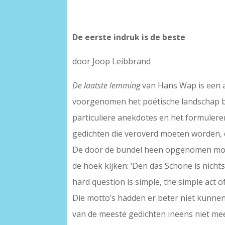
De eerste indruk is de beste
door Joop Leibbrand
De laatste lemming
van Hans Wap is een a
voorgenomen het poëtische landschap bl
particuliere anekdotes en het formuleren v
gedichten die veroverd moeten worden, d
De door de bundel heen opgenomen mott
de hoek kijken: ‘Den das Schöne is nichts 
hard question is simple, the simple act of
Die motto’s hadden er beter niet kunnen
van de meeste gedichten ineens niet meer