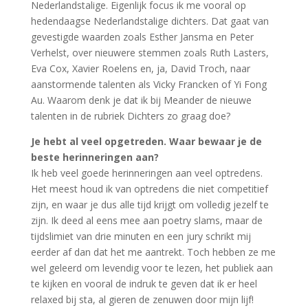
Nederlandstalige. Eigenlijk focus ik me vooral op
hedendaagse Nederlandstalige dichters. Dat gaat van
gevestigde waarden zoals Esther Jansma en Peter
Verhelst, over nieuwere stemmen zoals Ruth Lasters,
Eva Cox, Xavier Roelens en, ja, David Troch, naar
aanstormende talenten als Vicky Francken of Yi Fong
Au. Waarom denk je dat ik bij Meander de nieuwe
talenten in de rubriek Dichters zo graag doe?
Je hebt al veel opgetreden. Waar bewaar je de
beste herinneringen aan?
Ik heb veel goede herinneringen aan veel optredens.
Het meest houd ik van optredens die niet competitief
zijn, en waar je dus alle tijd krijgt om volledig jezelf te
zijn. Ik deed al eens mee aan poetry slams, maar de
tijdslimiet van drie minuten en een jury schrikt mij
eerder af dan dat het me aantrekt. Toch hebben ze me
wel geleerd om levendig voor te lezen, het publiek aan
te kijken en vooral de indruk te geven dat ik er heel
relaxed bij sta, al gieren de zenuwen door mijn lijf!