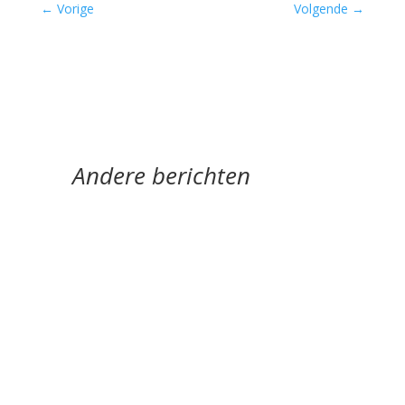
←
Vorige
Volgende
→
Andere berichten
'Meertaligheid is een bouwsteen van mijn wezen.
Hoe kun je schrijven als je delen van jezelf
weglaat?' door Cora de Vos Nisrine...