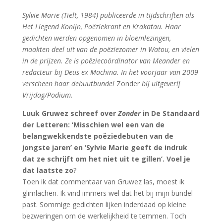
Sylvie Marie (Tielt, 1984) publiceerde in tijdschriften als
Het Liegend Konijn, Poëziekrant en Krakatau. Haar
gedichten werden opgenomen in bloemlezingen,
maakten deel uit van de poëziezomer in Watou, en vielen
in de prijzen. Ze is poëziecoördinator van Meander en
redacteur bij Deus ex Machina. In het voorjaar van 2009
verscheen haar debuutbundel
Zonder
bij uitgeverij
Vrijdag/Podium.
Luuk Gruwez schreef over
Zonder
in De Standaard
der Letteren: ‘Misschien wel een van de
belangwekkendste poëziedebuten van de
jongste jaren’ en ‘Sylvie Marie geeft de indruk
dat ze schrijft om het niet uit te gillen’. Voel je
dat laatste zo
?
Toen ik dat commentaar van Gruwez las, moest ik
glimlachen. Ik vind immers wel dat het bij mijn bundel
past. Sommige gedichten lijken inderdaad op kleine
bezweringen om de werkelijkheid te temmen. Toch