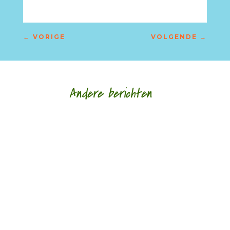
←
VORIGE
VOLGENDE
→
Andere berichten
Niets is meer dan niets door Marc Bruynseraede
- - Dichten is denken. Of twijfelen aan datgene
wat je altijd gedacht hebt. In die zin is...