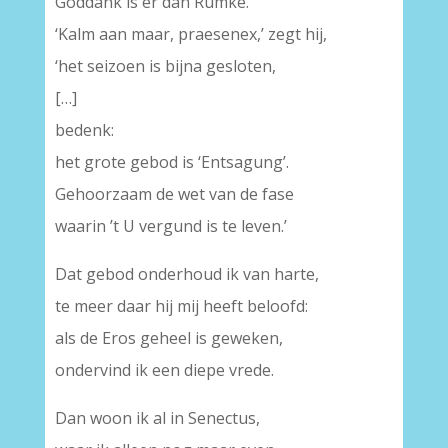
Goddank is er dan Rümke.
‘Kalm aan maar, praesenex,’ zegt hij,
‘het seizoen is bijna gesloten,
[…]
bedenk:
het grote gebod is ‘Entsagung’.
Gehoorzaam de wet van de fase
waarin ’t U vergund is te leven.’
Dat gebod onderhoud ik van harte,
te meer daar hij mij heeft beloofd:
als de Eros geheel is geweken,
ondervind ik een diepe vrede.
Dan woon ik al in Senectus,