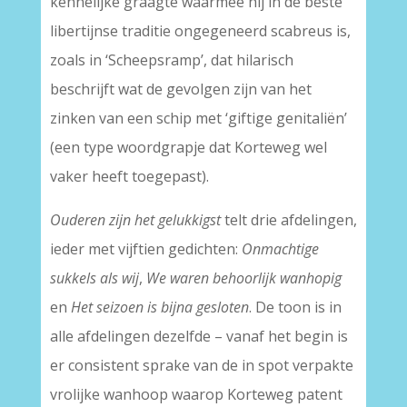
kennelijke graagte waarmee hij in de beste
libertijnse traditie ongegeneerd scabreus is,
zoals in ‘Scheepsramp’, dat hilarisch
beschrijft wat de gevolgen zijn van het
zinken van een schip met ‘giftige genitaliën’
(een type woordgrapje dat Korteweg wel
vaker heeft toegepast).
Ouderen zijn het gelukkigst
telt drie afdelingen,
ieder met vijftien gedichten:
Onmachtige
sukkels als wij
,
We waren behoorlijk wanhopig
en
Het seizoen is bijna gesloten
. De toon is in
alle afdelingen dezelfde – vanaf het begin is
er consistent sprake van de in spot verpakte
vrolijke wanhoop waarop Korteweg patent