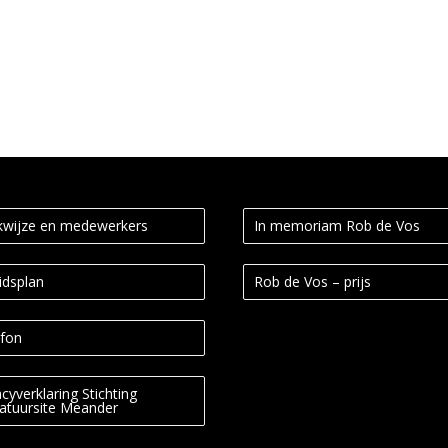
wijze en medewerkers
In memoriam Rob de Vos
idsplan
Rob de Vos – prijs
fon
acyverklaring Stichting
ratuursite Meander