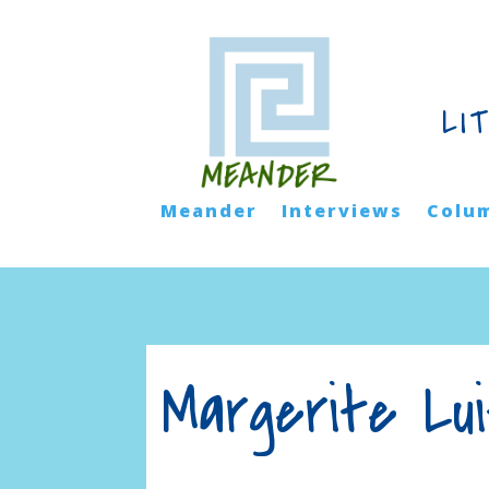
LI
Meander
Interviews
Colu
Margerite Lu