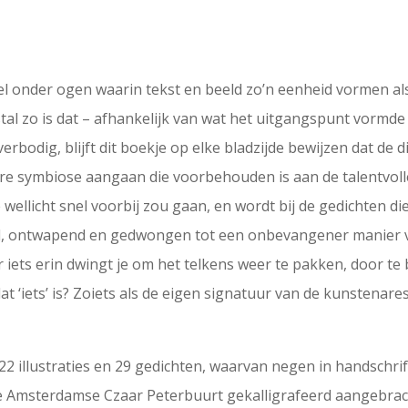
el onder ogen waarin tekst en beeld zo’n eenheid vormen al
tal zo is dat – afhankelijk van wat het uitgangspunt vormde
verbodig, blijft dit boekje op elke bladzijde bewijzen dat de
re symbiose aangaan die voorbehouden is aan de talentvollen.
wellicht snel voorbij zou gaan, en wordt bij de gedichten die
d, ontwapend en gedwongen tot een onbevangener manier v
 iets erin dwingt je om het telkens weer te pakken, door te b
at ‘iets’ is? Zoiets als de eigen signatuur van de kunstenare
22 illustraties en 29 gedichten, waarvan negen in handschrif
de Amsterdamse Czaar Peterbuurt gekalligrafeerd aangebra