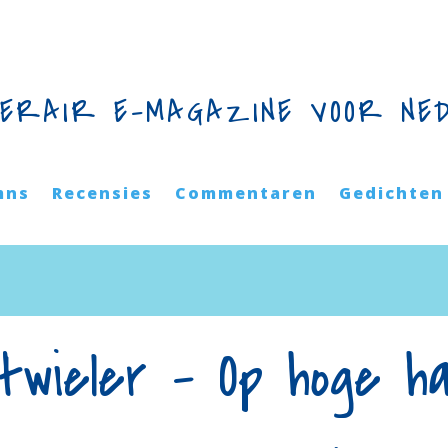
TERAIR E-MAGAZINE VOOR NE
mns
Recensies
Commentaren
Gedichten
itwieler – Op hoge h