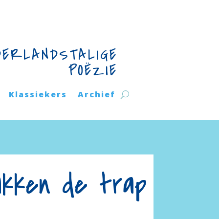
DERLANDSTALIGE
POËZIE
Klassiekers
Archief
akken de trap