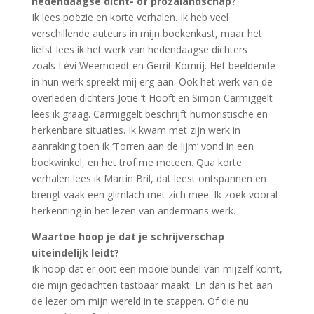
hedendaagse dicht- of prozalandschap?
Ik lees poëzie en korte verhalen. Ik heb veel
verschillende auteurs in mijn boekenkast, maar het
liefst lees ik het werk van hedendaagse dichters
zoals Lévi Weemoedt en Gerrit Komrij. Het beeldende
in hun werk spreekt mij erg aan. Ook het werk van de
overleden dichters Jotie ‘t Hooft en Simon Carmiggelt
lees ik graag. Carmiggelt beschrijft humoristische en
herkenbare situaties. Ik kwam met zijn werk in
aanraking toen ik ‘Torren aan de lijm’ vond in een
boekwinkel, en het trof me meteen. Qua korte
verhalen lees ik Martin Bril, dat leest ontspannen en
brengt vaak een glimlach met zich mee. Ik zoek vooral
herkenning in het lezen van andermans werk.
Waartoe hoop je dat je schrijverschap
uiteindelijk leidt?
Ik hoop dat er ooit een mooie bundel van mijzelf komt,
die mijn gedachten tastbaar maakt. En dan is het aan
de lezer om mijn wereld in te stappen. Of die nu