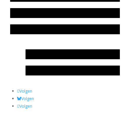
Colofon
Privacyverklaring Stichting Literatuursite Meander
In memoriam Rob de Vos
Rob de Vos – prijs
Volgen
Volgen
Volgen