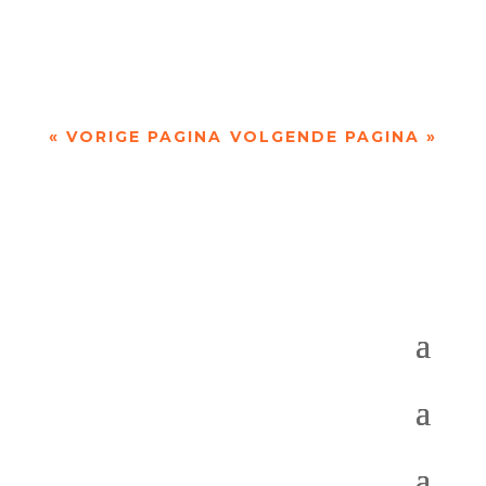
Bibliotheek de Mariënburg (nr. 29) Nijmegen
Ontmoet de dichter… HEDWIG...
« VORIGE PAGINA
VOLGENDE PAGINA »