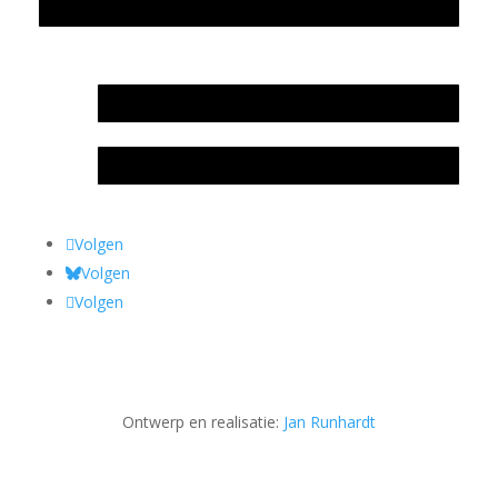
Privacyverklaring Stichting Literatuursite Meander
In memoriam Rob de Vos
Rob de Vos – prijs
Volgen
Volgen
Volgen
Ontwerp en realisatie:
Jan Runhardt