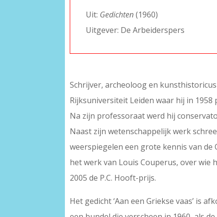
Uit:
Gedichten
(1960)
Uitgever: De Arbeiderspers
Schrijver, archeoloog en kunsthistoricus 
Rijksuniversiteit Leiden waar hij in 195
Na zijn professoraat werd hij conservat
Naast zijn wetenschappelijk werk schreef 
weerspiegelen een grote kennis van de O
het werk van Louis Couperus, over wie hij
2005 de P.C. Hooft-prijs.
Het gedicht ‘Aan een Griekse vaas’ is a
een bundel die verscheen in 1960, als de