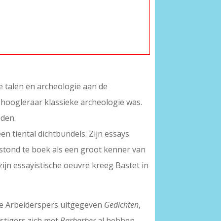
ke talen en archeologie aan de
6 hoogleraar klassieke archeologie was.
eden.
en tiental dichtbundels. Zijn essays
 stond te boek als een groot kenner van
zijn essayistische oeuvre kreeg Bastet in
 De Arbeiderspers uitgegeven
Gedichten
,
estigers zich met
Barbarber
al hebben