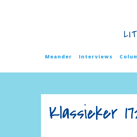
LI
Meander
Interviews
Colu
Klassieker 1