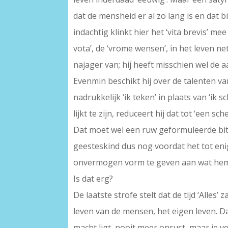
dat de mensheid er al zo lang is en dat 
indachtig klinkt hier het ‘vita brevis’ m
vota’, de ‘vrome wensen’, in het leven net
najager van; hij heeft misschien wel de 
Evenmin beschikt hij over de talenten van
nadrukkelijk ‘ik teken’ in plaats van ‘ik
lijkt te zijn, reduceert hij dat tot ‘een s
Dat moet wel een ruw geformuleerde bit
geesteskind dus nog voordat het tot enig
onvermogen vorm te geven aan wat hem w
Is dat erg?
De laatste strofe stelt dat de tijd ‘Alles
leven van de mensen, het eigen leven. Da
macht ligt, nooit meer onrust, maar je ve