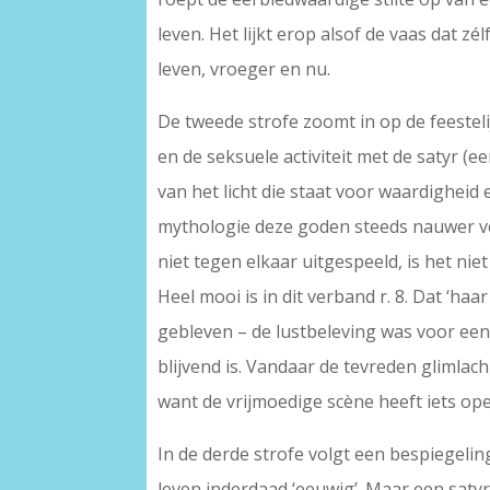
leven. Het lijkt erop alsof de vaas dat zél
leven, vroeger en nu.
De tweede strofe zoomt in op de feestelij
en de seksuele activiteit met de satyr (
van het licht die staat voor waardigheid
mythologie deze goden steeds nauwer v
niet tegen elkaar uitgespeeld, is het nie
Heel mooi is in dit verband r. 8. Dat ‘haa
gebleven – de lustbeleving was voor een 
blijvend is. Vandaar de tevreden glimlach
want de vrijmoedige scène heeft iets opens
In de derde strofe volgt een bespiegelin
leven inderdaad ‘eeuwig’. Maar een satyr i