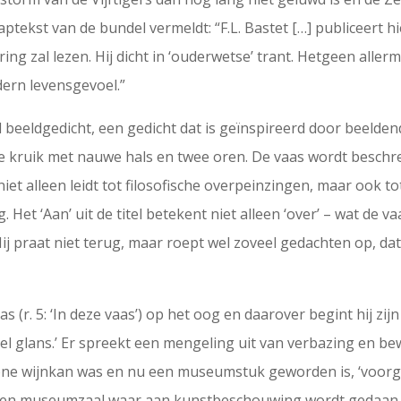
aptekst van de bundel vermeldt: “F.L. Bastet […] publiceert 
g zal lezen. Hij dicht in ‘ouderwetse’ trant. Hetgeen allermi
ern levensgevoel.”
beeldgedicht, een gedicht dat is geïnspireerd door beeldend
 kruik met nauwe hals en twee oren. De vaas wordt beschre
et alleen leidt tot filosofische overpeinzingen, maar ook tot 
. Het ‘Aan’ uit de titel betekent niet alleen ‘over’ – wat de v
 praat niet terug, maar roept wel zoveel gedachten op, dat
aas (r. 5: ‘In deze vaas’) op het oog en daarover begint hij 
eel glans.’ Er spreekt een mengeling uit van verbazing en b
ne wijnkan was en nu een museumstuk geworden is, ‘voorgo
 een museumzaal waar aan kunstbeschouwing wordt gedaan, 