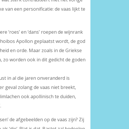
ke van een personificatie: de vaas lijkt te
dere ‘roes’ en ‘dans’ roepen de wijnrank
 Phoibos Apollon geplaatst wordt, de god
nheid en orde. Maar zoals in de Griekse
 zo worden ook in dit gedicht de goden
lust in al die jaren onveranderd is
r geval zolang de vaas niet breekt,
glimlachen ook apollinisch te duiden,
.
sen’ de afgebeelden op de vaas zijn? Zij
s ‘die’. Plat is dat. Bastet zal bedoelen