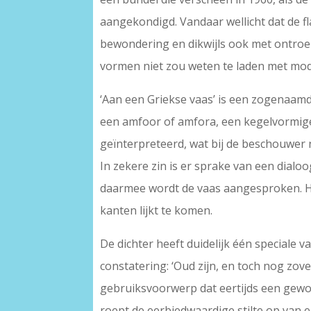
aangekondigd. Vandaar wellicht dat de fl
bewondering en dikwijls ook met ontroerin
vormen niet zou weten te laden met mod
‘Aan een Griekse vaas’ is een zogenaamd 
een amfoor of amfora, een kegelvormige
geïnterpreteerd, wat bij de beschouwer ni
In zekere zin is er sprake van een dialoog
daarmee wordt de vaas aangesproken. Hij
kanten lijkt te komen.
De dichter heeft duidelijk één speciale v
constatering: ‘Oud zijn, en toch nog zov
gebruiksvoorwerp dat eertijds een gewo
roept de eerbiedwaardige stilte op van