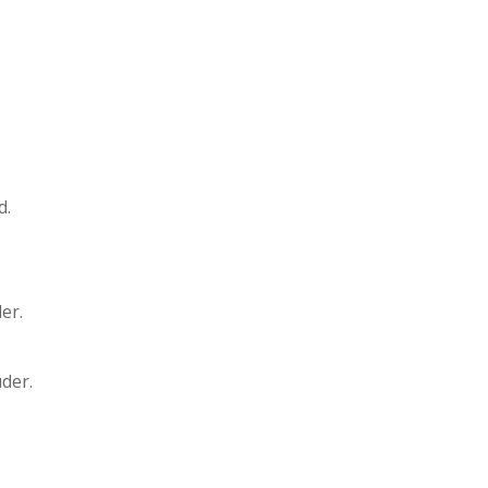
d.
er.
uder.