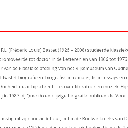
F.L. (Fréderic Louis) Bastet (1926 – 2008) studeerde klassie
8 promoveerde tot doctor in de Letteren en van 1966 tot 197
or van de klassieke afdeling van het Rijksmuseum van Oudh
Bastet biografieën, biografische romans, fictie, essays en e
udheid, maar hij schreef ook over literatuur en muziek. Hij
 in 1987 bij Querido een lijvige biografie publiceerde. Voor 
fkomstig uit zijn poëziedebuut, het in de Boekvinkreeks van
 storm van de Vijftigers dan nog lang niet geluwd is en de Z