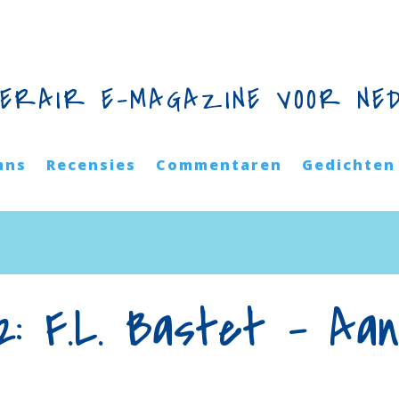
TERAIR E-MAGAZINE VOOR NE
mns
Recensies
Commentaren
Gedichten
72: F.L. Bastet – Aa