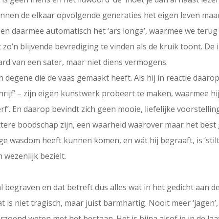
binnen de elkaar opvolgende generaties het eigen leven maar
ee en daarmee automatisch het ‘ars longa’, waarmee we terug z
 zo’n blijvende bevrediging te vinden als de kruik toont. De i
aard van een sater, maar niet diens vermogens.
 degene die de vaas gemaakt heeft. Als hij in reactie daarop 
 schrijf’ – zijn eigen kunstwerk probeert te maken, waarmee h
cherf’. En daarop bevindt zich geen mooie, liefelijke voorstellin
tere boodschap zijn, een waarheid waarover maar het best 
e wasdom heeft kunnen komen, en wát hij begraaft, is ‘stilte
ezenlijk bezielt.
’ zal begraven en dat betreft dus alles wat in het gedicht aan 
t is niet tragisch, maar juist barmhartig. Nooit meer ‘jagen
rzoend weten met het bestaan. Het is bijna alsof je in de laat