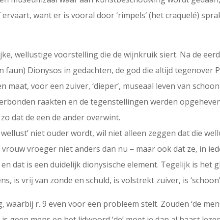
f ervaart, want er is vooral door ‘rimpels’ (het craquelé) spra
ke, wellustige voorstelling die de wijnkruik siert. Na de eer
een faun) Dionysos in gedachten, de god die altijd tegenover
 en maat, voor een zuiver, ‘dieper’, museaal leven van schoo
erbonden raakten en de tegenstellingen werden opgeheven,
t zo dat de een de ander overwint.
r wellust’ niet ouder wordt, wil niet alleen zeggen dat die wel
vrouw vroeger niet anders dan nu – maar ook dat ze, in iede
 en dat is een duidelijk dionysische element. Tegelijk is het 
, is vrij van zonde en schuld, is volstrekt zuiver, is ‘schoon’
g, waarbij r. 9 even voor een probleem stelt. Zouden ‘de men
s geen mens en het lidwoord ‘de’ moet je dan al haast lezen al