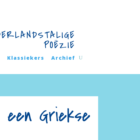
DERLANDSTALIGE
POËZIE
n
Klassiekers
Archief
n een Griekse