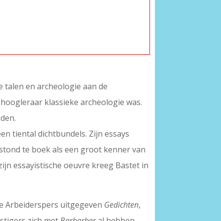
ke talen en archeologie aan de
6 hoogleraar klassieke archeologie was.
eden.
en tiental dichtbundels. Zijn essays
 stond te boek als een groot kenner van
zijn essayistische oeuvre kreeg Bastet in
 De Arbeiderspers uitgegeven
Gedichten
,
estigers zich met
Barbarber
al hebben