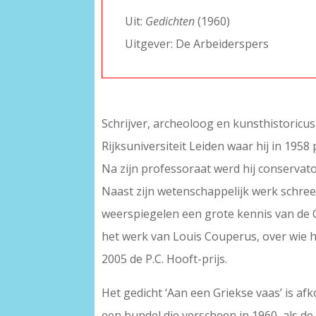
Uit:
Gedichten
(1960)
Uitgever: De Arbeiderspers
Schrijver, archeoloog en kunsthistoricus 
Rijksuniversiteit Leiden waar hij in 195
Na zijn professoraat werd hij conservat
Naast zijn wetenschappelijk werk schreef 
weerspiegelen een grote kennis van de O
het werk van Louis Couperus, over wie hij
2005 de P.C. Hooft-prijs.
Het gedicht ‘Aan een Griekse vaas’ is a
een bundel die verscheen in 1960, als de