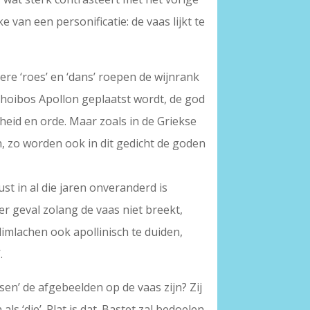
ke van een personificatie: de vaas lijkt te
dere ‘roes’ en ‘dans’ roepen de wijnrank
 Phoibos Apollon geplaatst wordt, de god
nheid en orde. Maar zoals in de Griekse
 zo worden ook in dit gedicht de goden
lust in al die jaren onveranderd is
r geval zolang de vaas niet breekt,
glimlachen ook apollinisch te duiden,
.
sen’ de afgebeelden op de vaas zijn? Zij
s ‘die’. Plat is dat. Bastet zal bedoelen