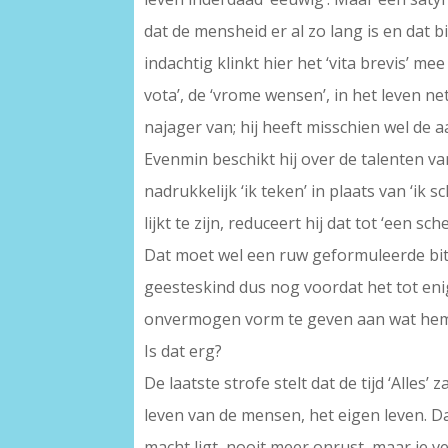
dat de mensheid er al zo lang is en dat 
indachtig klinkt hier het ‘vita brevis’ m
vota’, de ‘vrome wensen’, in het leven net
najager van; hij heeft misschien wel de 
Evenmin beschikt hij over de talenten van
nadrukkelijk ‘ik teken’ in plaats van ‘ik
lijkt te zijn, reduceert hij dat tot ‘een s
Dat moet wel een ruw geformuleerde bit
geesteskind dus nog voordat het tot enig
onvermogen vorm te geven aan wat hem w
Is dat erg?
De laatste strofe stelt dat de tijd ‘Alles
leven van de mensen, het eigen leven. Da
macht ligt, nooit meer onrust, maar je ve