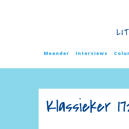
LI
Meander
Interviews
Colu
Klassieker 1