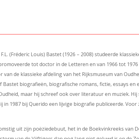
F.L. (Fréderic Louis) Bastet (1926 – 2008) studeerde klassie
8 promoveerde tot doctor in de Letteren en van 1966 tot 197
or van de klassieke afdeling van het Rijksmuseum van Oudh
Bastet biografieën, biografische romans, fictie, essays en e
udheid, maar hij schreef ook over literatuur en muziek. Hij
 in 1987 bij Querido een lijvige biografie publiceerde. Voor 
fkomstig uit zijn poëziedebuut, het in de Boekvinkreeks van
 storm van de Vijftigers dan nog lang niet geluwd is en de Z