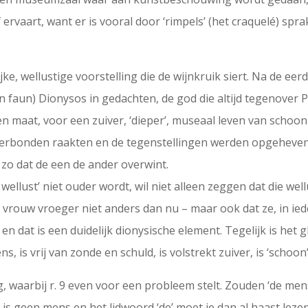
f ervaart, want er is vooral door ‘rimpels’ (het craquelé) spra
ke, wellustige voorstelling die de wijnkruik siert. Na de eer
een faun) Dionysos in gedachten, de god die altijd tegenover
 en maat, voor een zuiver, ‘dieper’, museaal leven van schoo
erbonden raakten en de tegenstellingen werden opgeheven,
t zo dat de een de ander overwint.
r wellust’ niet ouder wordt, wil niet alleen zeggen dat die wel
vrouw vroeger niet anders dan nu – maar ook dat ze, in iede
 en dat is een duidelijk dionysische element. Tegelijk is het 
, is vrij van zonde en schuld, is volstrekt zuiver, is ‘schoon’
g, waarbij r. 9 even voor een probleem stelt. Zouden ‘de men
s geen mens en het lidwoord ‘de’ moet je dan al haast lezen al