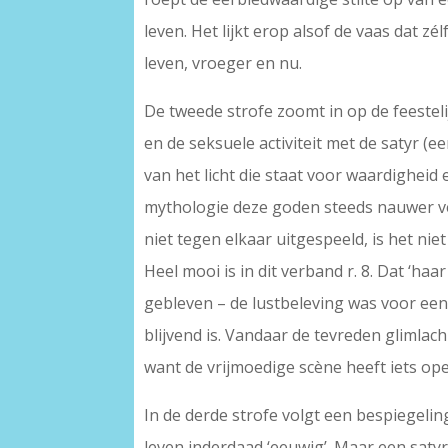
leven. Het lijkt erop alsof de vaas dat zél
leven, vroeger en nu.
De tweede strofe zoomt in op de feestelij
en de seksuele activiteit met de satyr (
van het licht die staat voor waardigheid
mythologie deze goden steeds nauwer v
niet tegen elkaar uitgespeeld, is het nie
Heel mooi is in dit verband r. 8. Dat ‘haa
gebleven – de lustbeleving was voor een 
blijvend is. Vandaar de tevreden glimlach
want de vrijmoedige scène heeft iets opens
In de derde strofe volgt een bespiegelin
leven inderdaad ‘eeuwig’. Maar een satyr i