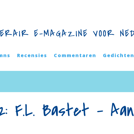
TERAIR E-MAGAZINE VOOR NE
mns
Recensies
Commentaren
Gedichte
72: F.L. Bastet – Aa