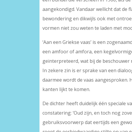
aangekondigd. Vandaar wellicht dat de fl
bewondering en dikwijls ook met ontroerin
vormen niet zou weten te laden met mod
‘Aan een Griekse vaas’ is een zogenaamd 
een amfoor of amfora, een kegelvormige
geïnterpreteerd, wat bij de beschouwer ni
In zekere zin is er sprake van een dialoog
daarmee wordt de vaas aangesproken. Hij
kanten lijkt te komen.
De dichter heeft duidelijk één speciale v
constatering: ‘Oud zijn, en toch nog zov
gebruiksvoorwerp dat eertijds een gewo
roept de eerbiedwaardige stilte op van