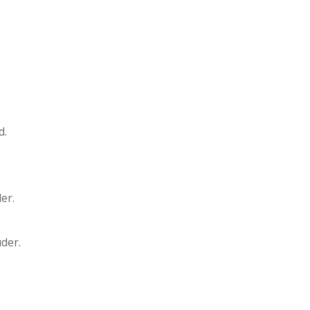
d.
er.
uder.