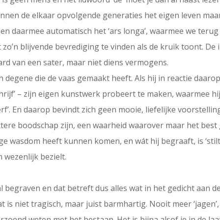
binnen de elkaar opvolgende generaties het eigen leven maar
ee en daarmee automatisch het ‘ars longa’, waarmee we terug z
 zo’n blijvende bevrediging te vinden als de kruik toont. De i
aard van een sater, maar niet diens vermogens.
 degene die de vaas gemaakt heeft. Als hij in reactie daarop 
 schrijf’ – zijn eigen kunstwerk probeert te maken, waarmee h
cherf’. En daarop bevindt zich geen mooie, liefelijke voorstellin
tere boodschap zijn, een waarheid waarover maar het best 
e wasdom heeft kunnen komen, en wát hij begraaft, is ‘stilte
ezenlijk bezielt.
’ zal begraven en dat betreft dus alles wat in het gedicht aan 
t is niet tragisch, maar juist barmhartig. Nooit meer ‘jagen
rzoend weten met het bestaan. Het is bijna alsof je in de laat