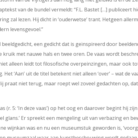
aptekst van de bundel vermeldt: “F.L. Bastet […] publiceert 
g zal lezen. Hij dicht in ‘ouderwetse’ trant. Hetgeen allermi
ern levensgevoel.”
beeldgedicht, een gedicht dat is geïnspireerd door beeldend
 kruik met nauwe hals en twee oren. De vaas wordt beschre
et alleen leidt tot filosofische overpeinzingen, maar ook tot 
. Het ‘Aan’ uit de titel betekent niet alleen ‘over’ – wat de v
 praat niet terug, maar roept wel zoveel gedachten op, dat
aas (r. 5: ‘In deze vaas’) op het oog en daarover begint hij 
eel glans.’ Er spreekt een mengeling uit van verbazing en b
ne wijnkan was en nu een museumstuk geworden is, ‘voorgo
 een museumzaal waar aan kunstbeschouwing wordt gedaan, 