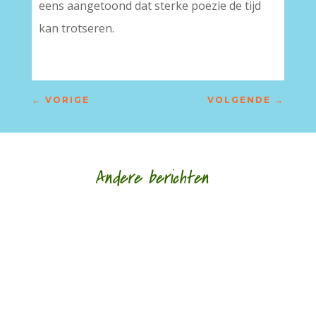
eens aangetoond dat sterke poëzie de tijd
kan trotseren.
←
VORIGE
VOLGENDE
→
Andere berichten
Hoe een ziek lichaam zich verhoudt tot een zieke