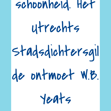
schoonheid. Het
Utrechts
Stadsdichtersgil
de ontmoet W.B.
Yeats