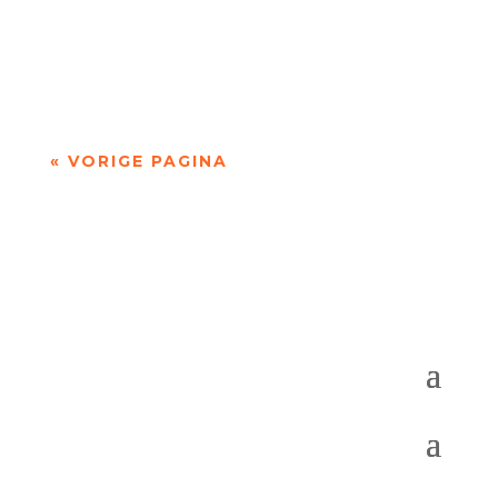
Niets is meer dan niets door Marc Bruynseraede
- - Dichten is denken. Of twijfelen aan datgene
wat je altijd gedacht hebt. In die zin is...
« VORIGE PAGINA