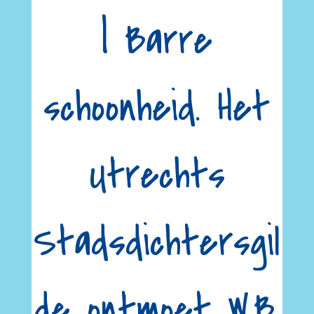
| Barre
schoonheid. Het
Utrechts
Stadsdichtersgil
de ontmoet W.B.