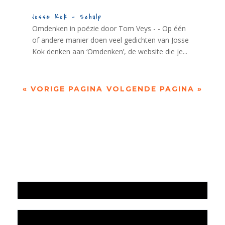
Josse Kok – Schulp
Omdenken in poëzie door Tom Veys - - Op één
of andere manier doen veel gedichten van Josse
Kok denken aan ‘Omdenken’, de website die je...
« VORIGE PAGINA
VOLGENDE PAGINA »
Jaarrekening 2025 en begroting 2026
Jaarverslag 2025