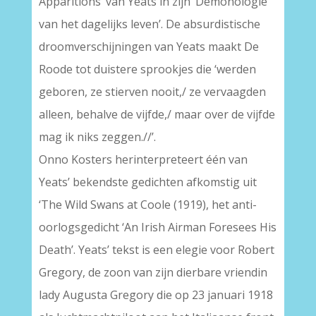
Apparitions’ van Yeats in zijn ‘Demonologie
van het dagelijks leven’. De absurdistische
droomverschijningen van Yeats maakt De
Roode tot duistere sprookjes die ‘werden
geboren, ze stierven nooit,/ ze vervaagden
alleen, behalve de vijfde,/ maar over de vijfde
mag ik niks zeggen.//’.
Onno Kosters herinterpreteert één van
Yeats’ bekendste gedichten afkomstig uit
‘The Wild Swans at Coole (1919), het anti-
oorlogsgedicht ‘An Irish Airman Foresees His
Death’. Yeats’ tekst is een elegie voor Robert
Gregory, de zoon van zijn dierbare vriendin
lady Augusta Gregory die op 23 januari 1918