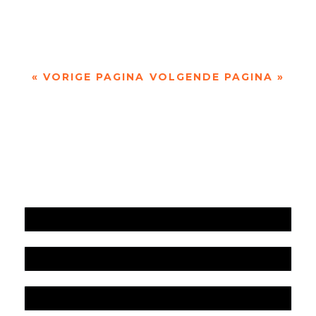
heeft niet alleen essays geschreven, maar...
« VORIGE PAGINA
VOLGENDE PAGINA »
Jaarrekening 2025 en begroting 2026
Jaarverslag 2025
Jaarrekening 2024 en begroting 2025