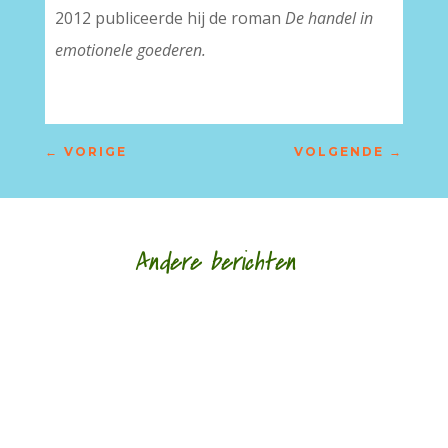
2012 publiceerde hij de roman
De handel in
emotionele goederen.
←
VORIGE
VOLGENDE
→
Andere berichten
Afscheid in al haar gedaantes door Sander
Ausems - - Lagen van glas is de nieuwe bundel
van Daniël Franck. Tegenwoordig bestaan de