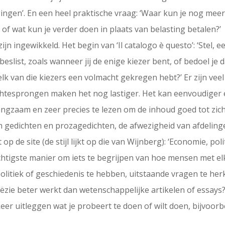
ngen’. En een heel praktische vraag: ‘Waar kun je nog mee
of wat kun je verder doen in plaats van belasting betalen?’
n ingewikkeld. Het begin van ‘Il catalogo è questo’: ‘Stel, ee
eslist, zoals wanneer jij de enige kiezer bent, of bedoel je d
lk van die kiezers een volmacht gekregen hebt?’ Er zijn veel 
dachtesprongen maken het nog lastiger. Het kan eenvoudige
angzaam en zeer precies te lezen om de inhoud goed tot zich
an gedichten en prozagedichten, de afwezigheid van afdelin
op de site (de stijl lijkt op die van Wijnberg): ‘Economie, po
achtigste manier om iets te begrijpen van hoe mensen met el
litiek of geschiedenis te hebben, uitstaande vragen te herk
ëzie beter werkt dan wetenschappelijke artikelen of essays? E
keer uitleggen wat je probeert te doen of wilt doen, bijvoorb