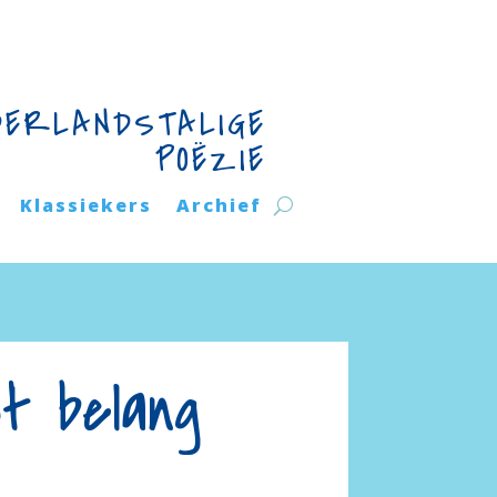
DERLANDSTALIGE
POËZIE
Klassiekers
Archief
t belang