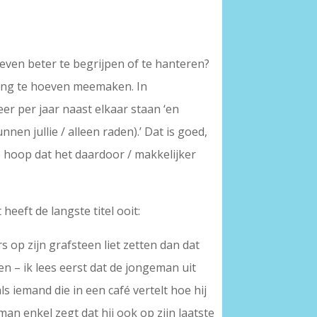
leven beter te begrijpen of te hanteren?
ling te hoeven meemaken. In
er per jaar naast elkaar staan ‘en
nen jullie / alleen raden).’ Dat is goed,
t de hoop dat het daardoor / makkelijker
heeft de langste titel ooit:
s op zijn grafsteen liet zetten dan dat
n – ik lees eerst dat de jongeman uit
s iemand die in een café vertelt hoe hij
man enkel zegt dat hij ook op zijn laatste