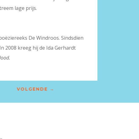
treem lage prijs.
poëziereeks De Windroos. Sindsdien
 In 2008 kreeg hij de Ida Gerhardt
 dood.
VOLGENDE
→