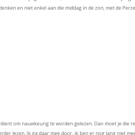
denken en niet enkel aan die middag in de zon, met de Per
d
erdient om nauwkeurig te worden gelezen. Dan moet je die r
rder lezen. Ik ga daar mee door, ik ben er nog lang niet m