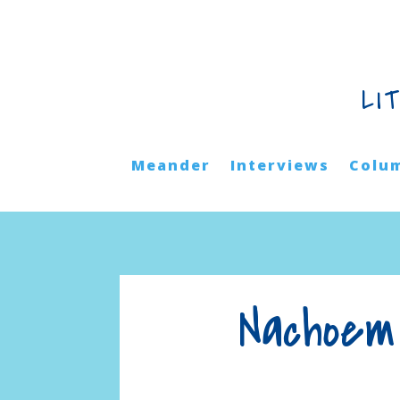
LI
Meander
Interviews
Colu
Nachoem