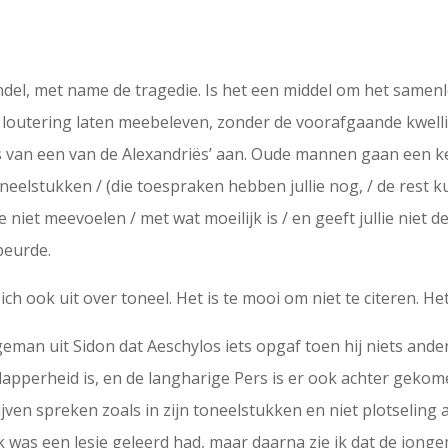
undel, met name de tragedie. Is het een middel om het samen
en loutering laten meebeleven, zonder de voorafgaande kwel
s van een van de Alexandriës’ aan. Oude mannen gaan een ke
neelstukken / (die toespraken hebben jullie nog, / de rest kun
llie niet meevoelen / met wat moeilijk is / en geeft jullie nie
ebeurde.
ch ook uit over toneel. Het is te mooi om niet te citeren. Het 
eman uit Sidon dat Aeschylos iets opgaf toen hij niets ander
apperheid is, en de langharige Pers is er ook achter gekome
ven spreken zoals in zijn toneelstukken en niet plotseling al
k was een lesje geleerd had, maar daarna zie ik dat de jonge