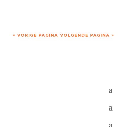
derde bundel Duizend versies klaar water kijkt –
volgens de uitgever – Dorien de Vylder...
« VORIGE PAGINA
VOLGENDE PAGINA »