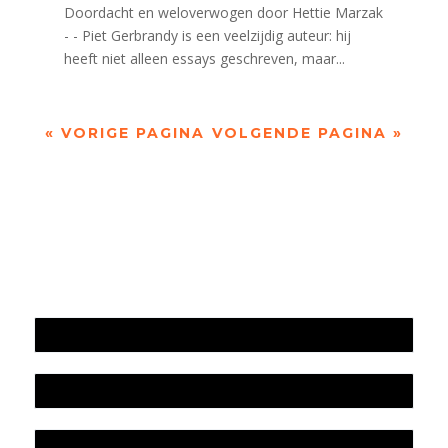
Doordacht en weloverwogen door Hettie Marzak
- - Piet Gerbrandy is een veelzijdig auteur: hij
heeft niet alleen essays geschreven, maar...
« VORIGE PAGINA
VOLGENDE PAGINA »
Jaarrekening 2025 en begroting 2026
Jaarverslag 2025
Jaarrekening 2024 en begroting 2025