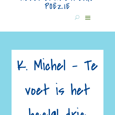
POËZIE
K. Michel – Te
voet is het