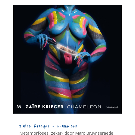
Zaïre Krieger – Chameleon
Metamorfoses, zeker? door Marc Bruynseraede