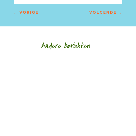
←
VORIGE
VOLGENDE
→
Andere berichten
Marjon Zomer (1972) is op de derde plaats
geëindigd bij de Meander Dichtersprijs 2017. Tien
van de 73 juryleden in de eindronde vonden...
In de eindronde van de Meander Dichtersprijs
2017 waren er 73 juryleden. Elk koos uit de