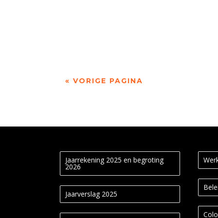
Rond 20 mei weten we wie de Meander Dichter
« VORIGE PAGINA
Jaarrekening 2025 en begroting
Werk
2026
Bele
Jaarverslag 2025
Colo