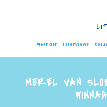
LI
Meander
Interviews
Colu
MEREL VAN SLO
WINNA