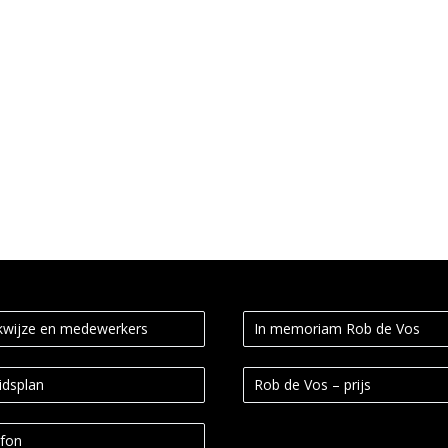
sprijs 2017 heeft gewonnen.Na edities in 2008, 2009 en 2010 met als
wijze en medewerkers
In memoriam Rob de Vos
idsplan
Rob de Vos – prijs
fon