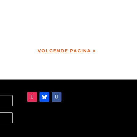
 winnaars Vicky Francken,...
VOLGENDE PAGINA »