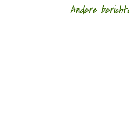
Andere bericht
Marjon Zomer (1972) is op de derde plaats ge
In de eindronde van de Meander Dichtersprijs 2