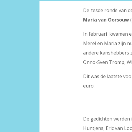
De zesde ronde van d
Maria van Oorsouw
(
In februari kwamen er
Merel en Maria zijn n
andere kanshebbers zi
Onno-Sven Tromp, Wim
Dit was de laatste vo
euro.
De gedichten werden 
Huntjens, Eric van Lo