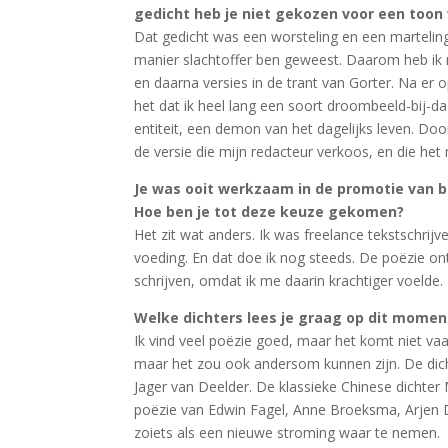
gedicht heb je niet gekozen voor een toon 
Dat gedicht was een worsteling en een marteling
manier slachtoffer ben geweest. Daarom heb ik m
en daarna versies in de trant van Gorter. Na er 
het dat ik heel lang een soort droombeeld-bij-d
entiteit, een demon van het dagelijks leven. Doo
de versie die mijn redacteur verkoos, en die het
Je was ooit werkzaam in de promotie van b
Hoe ben je tot deze keuze gekomen?
Het zit wat anders. Ik was freelance tekstschri
voeding. En dat doe ik nog steeds. De poëzie on
schrijven, omdat ik me daarin krachtiger voelde.
Welke dichters lees je graag op dit moment
Ik vind veel poëzie goed, maar het komt niet va
maar het zou ook andersom kunnen zijn. De dich
Jager van Deelder. De klassieke Chinese dichter 
poëzie van Edwin Fagel, Anne Broeksma, Arjen D
zoiets als een nieuwe stroming waar te nemen.