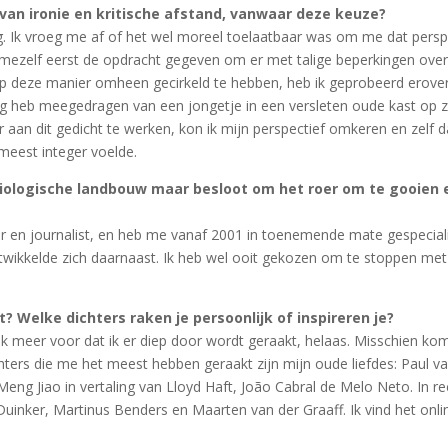
van ironie en kritische afstand, vanwaar deze keuze?
. Ik vroeg me af of het wel moreel toelaatbaar was om me dat perspe
ezelf eerst de opdracht gegeven om er met talige beperkingen over te
op deze manier omheen gecirkeld te hebben, heb ik geprobeerd erover t
ag heb meegedragen van een jongetje in een versleten oude kast op zo
r aan dit gedicht te werken, kon ik mijn perspectief omkeren en zelf d
 meest integer voelde.
iologische landbouw maar besloot om het roer om te gooien en
jver en journalist, en heb me vanaf 2001 in toenemende mate gespecial
twikkelde zich daarnaast. Ik heb wel ooit gekozen om te stoppen met 
? Welke dichters raken je persoonlijk of inspireren je?
ak meer voor dat ik er diep door wordt geraakt, helaas. Misschien kom
ters die me het meest hebben geraakt zijn mijn oude liefdes: Paul v
Meng Jiao in vertaling van Lloyd Haft, João Cabral de Melo Neto. In 
uinker, Martinus Benders en Maarten van der Graaff. Ik vind het onl