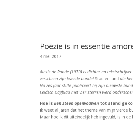
Poëzie is in essentie amor
4 mei 2017
Alexis de Roode (1970) is dichter en tekstschrijv
verscheen zijn tweede bundel
Stad en land
die he
Na zes jaar stilte publiceert hij zijn nieuwste bun
Leidsch Dagblad met vier sterren werd ondersche
Hoe is
Een steen openvouwen
tot stand geko
Ik weet al jaren dat het thema van mijn vierde 
Maar hoe ik dit uiteindelijk heb ingevuld, is i