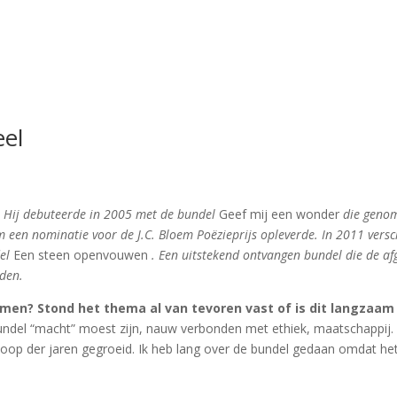
eel
er. Hij debuteerde in 2005 met de bundel
Geef mij een wonder
die genom
m een nominatie voor de J.C. Bloem Poëzieprijs opleverde. In 2011 vers
del
Een steen openvouwen
. Een uitstekend ontvangen bundel die de a
iden.
men? Stond het thema al van tevoren vast of is dit langzaam
bundel “macht” moest zijn, nauw verbonden met ethiek, maatschappij. 
n de loop der jaren gegroeid. Ik heb lang over de bundel gedaan omdat