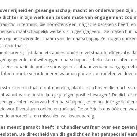
d over vrijheid en gevangenschap, macht en onderworpen zijn 
ere dichter in zijn werk een zekere mate van engagement zou
radictio in terminis, die hoogstens een magische betekenis heeft, en
tiemensen, maatschappelijk werkers zijn geëngageerd. Die maken hun h
sieten op het zwerende lichaam van de maatschappij. Ze mogen drinken 
 maar taal is.
spreekt, lijkt daar iets anders onder te verstaan. In elk geval is dat 
geëngageerde, dat wil zeggen maatschappelijk betrokken dichters een 
at zien – waarin de poëzie soms geen zichtbaar verband aanging met 
ictator, door te verordonneren waaraan poëzie zou moeten voldoen en
htsstructuren in taal te ontmantelen, plaatst zich boven die machtsst
ant vanuit welke positie kun je je eigen positie bevragen? De dichter
g veel gezichten, waarvan het maatschappelijke en politieke gezicht er
ie wordt verstaan continu en radicaal. De poëzie is dus óók een wez
sentie amoreel is, en misschien wel kwaadaardig.
et meest geraakt heeft is ‘Chandler Grafner’ over een zeven j
loten. De directheid van dit gedicht en het perspectief vanuit