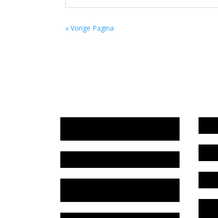
« Vorige Pagina
Jaarrekening 2025 en begroting
Werk
2026
Bele
Jaarverslag 2025
Colo
Jaarrekening 2024 en begroting
2025
Priv
Lite