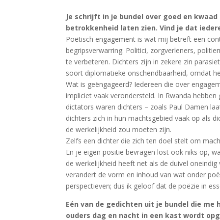
Je schrijft in je bundel over goed en kwaa
betrokkenheid laten zien. Vind je dat ied
Poëtisch engagement is wat mij betreft een cont
begripsverwarring. Politici, zorgverleners, poli
te verbeteren. Dichters zijn in zekere zin para
soort diplomatieke onschendbaarheid, omdat het
Wat is geëngageerd? Iedereen die over engagement 
impliciet vaak verondersteld. In Rwanda hebben 
dictators waren dichters – zoals Paul Damen la
dichters zich in hun machtsgebied vaak op als d
de werkelijkheid zou moeten zijn.
Zelfs een dichter die zich ten doel stelt om mac
En je eigen positie bevragen lost ook niks op, w
de werkelijkheid heeft net als de duivel oneindi
verandert de vorm en inhoud van wat onder poëz
perspectieven; dus ik geloof dat de poëzie in es
Eén van de gedichten uit je bundel die me h
ouders dag en nacht in een kast wordt opges