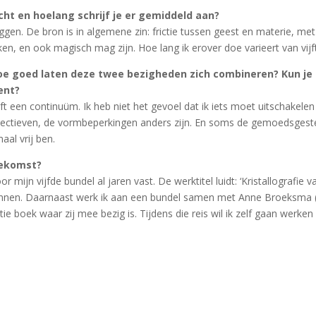
cht en hoelang schrijf je er gemiddeld aan?
ggen. De bron is in algemene zin: frictie tussen geest en materie, met
, en ook magisch mag zijn. Hoe lang ik erover doe varieert van vijft
Hoe goed laten deze twee bezigheden zich combineren? Kun je 
ent?
ft een continuüm. Ik heb niet het gevoel dat ik iets moet uitschakel
pectieven, de vormbeperkingen anders zijn. En soms de gemoedsgestel
aal vrij ben.
oekomst?
r mijn vijfde bundel al jaren vast. De werktitel luidt: ‘Kristallografie
ennen. Daarnaast werk ik aan een bundel samen met Anne Broeksma (
e boek waar zij mee bezig is. Tijdens die reis wil ik zelf gaan werk