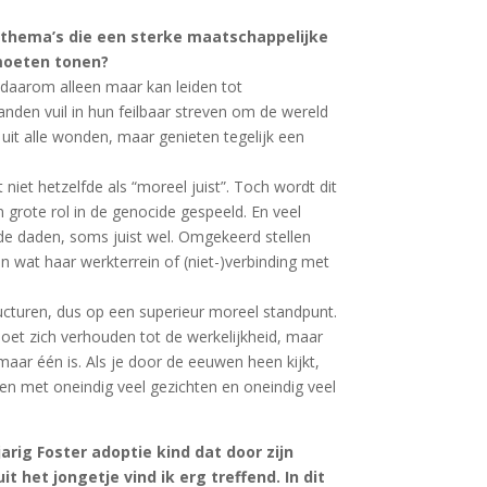
, thema’s die een sterke maatschappelijke
 moeten tonen?
 daarom alleen maar kan leiden tot
anden vuil in hun feilbaar streven om de wereld
uit alle wonden, maar genieten tegelijk een
niet hetzelfde als “moreel juist”. Toch wordt dit
grote rol in de genocide gespeeld. En veel
de daden, soms juist wel. Omgekeerd stellen
 wat haar werkterrein of (niet-)verbinding met
ructuren, dus op een superieur moreel standpunt.
 moet zich verhouden tot de werkelijkheid, maar
 maar één is. Als je door de eeuwen heen kijkt,
en met oneindig veel gezichten en oneindig veel
arig Foster adoptie kind dat door zijn
 het jongetje vind ik erg treffend. In dit