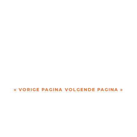
wekte bij mij in eerste instantie de...
Omdenken in poëzie door Tom Veys - - Op één
of andere manier doen veel gedichten van Josse
Kok denken aan ‘Omdenken’, de website die je...
« VORIGE PAGINA
VOLGENDE PAGINA »