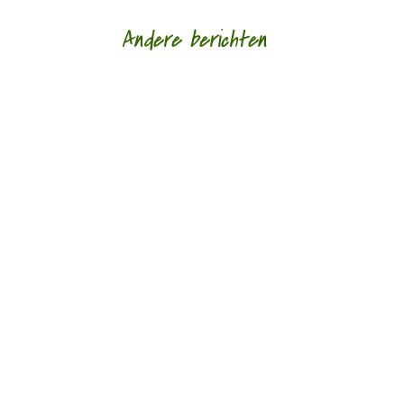
Andere berichten
Pijn verwerkt in poëzie door Taco van Peijpe - -
Voorin deze bundel staat het oude
kinderliedje:‘schipper mag ik overvaren, ja of nee
/...
Haar zin geven door Peter Vermaat - - De titel
Pasvormen van Annika Cannaerts’ debuutbundel