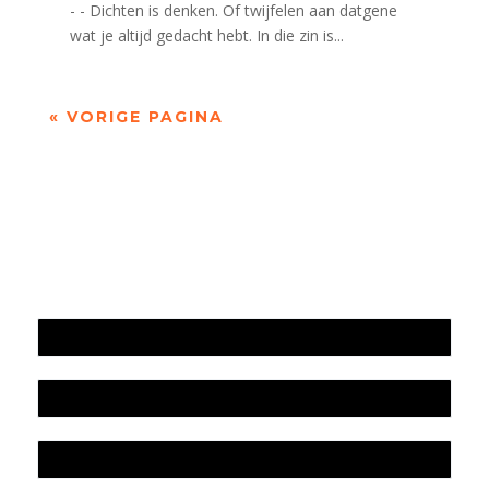
- - Dichten is denken. Of twijfelen aan datgene
wat je altijd gedacht hebt. In die zin is...
« VORIGE PAGINA
Jaarrekening 2025 en begroting 2026
Jaarverslag 2025
Jaarrekening 2024 en begroting 2025