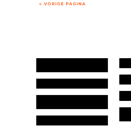
« VORIGE PAGINA
Jaarrekening 2025 en begroting
Werk
2026
Bele
Jaarverslag 2025
Colo
Jaarrekening 2024 en begroting
2025
Priv
Lite
Jaarverslag 2024