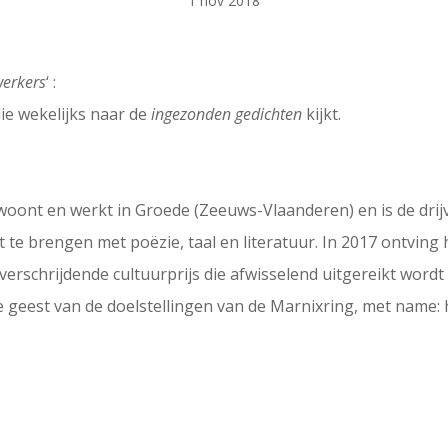
1 nov 2018
erkers
‘ :
ie wekelijks naar de
ingezonden gedichten
kijkt.
, woont en werkt in Groede (Zeeuws-Vlaanderen) en is de drij
ct te brengen met poëzie, taal en literatuur. In 2017 ontving 
verschrijdende cultuurprijs die afwisselend uitgereikt word
 de geest van de doelstellingen van de Marnixring, met name