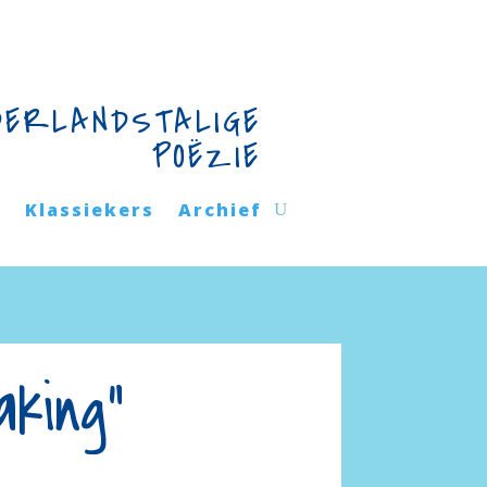
DERLANDSTALIGE
POËZIE
n
Klassiekers
Archief
aking”