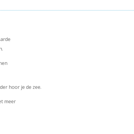
aarde
n.
hen
der hoor je de zee.
iet meer