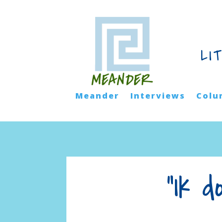
LI
Meander
Interviews
Colu
“Ik d