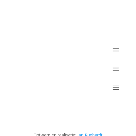
Ontwerp en realisatie:
Jan Runhardt