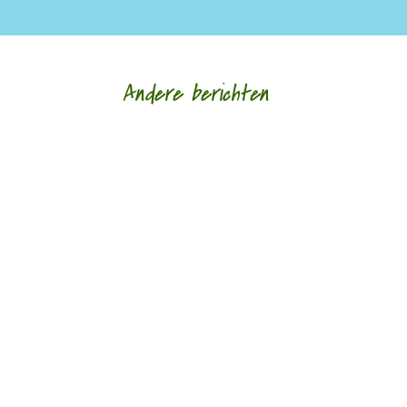
Andere berichten
Niets is meer dan niets door Marc Bruynseraede
- - Dichten is denken. Of twijfelen aan datgene
wat je altijd gedacht hebt. In die zin is...