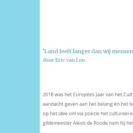
‘Land leeft langer dan wij mensen
door Eric van Loo
–
2018 was het Europees Jaar van het Cult
aandacht geven aan het belang én het b
op het idee om via poëzie het cultureel 
gildemeester Alexis de Roode nam hij het 