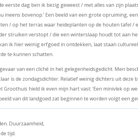
de eerste dag ben ik bezig geweest / met alles van zijn plaa
nu ineens bovenop.’ Een beeld van een grote opruiming, een 
en / op het terras waar heideplanten op de houten tafel / 
onder struiken verstopt / die een winterslaap houdt tot aan 
an ik hier weinig erfgoed in ontdekken, laat staan culturee
rde te kunnen schatten.
gevaar van een cliché in het gelegenheidsgedicht. Men besch
ar is de zondagsdichter. Relatief weinig dichters uit deze bun
t Groothuis hield ik even mijn hart vast: ‘Een minivlek op w
eeld van dit landgoed zat beginnen te worden volgt een gew
nden. Duurzaamheid,
e tijd.