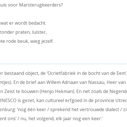
huis voor Marsterugkeerders?
p wat er wordt bedacht.
zonder praten, luister,
te rode beuk, wieg jezelf.
r bestaand object, de ‘Ocrietfabriek in de bocht van de Eem’,
entjes). En de brief aan Willem Adriaan van Nassau, Heer van 
 in Zeist te bouwen (Henjo Hekman). En net zoals de Nege
UNESCO is gezet, kan cultureel erfgoed in de provincie Utrec
pakenburg: ‘nog één keer / sprekend het vertrouwde dialect / 
ent ons’ / nu, het volgend, elk jaar nog een keer.’