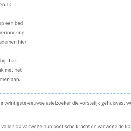
n. Ik
 op een bed
herinnering
 ademen hier.
bijl, hak
ak met het
omen aan.
ze twintigste-eeuwse asielzoeker die vorstelijk gehuisvest
 vallen op vanwege hun poëtische kracht en vanwege de kost