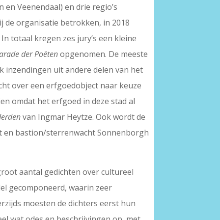
n en Veenendaal) en drie regio’s
j de organisatie betrokken, in 2018
n totaal kregen zes jury’s een kleine
arade der Poëten
opgenomen. De meeste
k inzendingen uit andere delen van het
dicht over een erfgoedobject naar keuze
ien omdat het erfgoed in deze stad al
derden
van Ingmar Heytze. Ook wordt de
ht en bastion/sterrenwacht Sonnenborgh
root aantal gedichten over cultureel
undel gecomponeerd, waarin zeer
erzijds moesten de dichters eerst hun
heel wat odes en beschrijvingen op, met