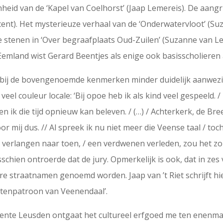
eid van de ‘Kapel van Coelhorst’ (Jaap Lemereis). De aangr
ent). Het mysterieuze verhaal van de ‘Onderwatervloot’ (Su
e stenen in ‘Over begraafplaats Oud-Zuilen’ (Suzanne van Le
 Eemland wist Gerard Beentjes als enige ook basisscholieren 
bij de bovengenoemde kenmerken minder duidelijk aanwezig
 veel couleur locale: ‘Bij opoe heb ik als kind veel gespeeld. 
ik die tijd opnieuw kan beleven. / (…) / Achterkerk, de Breej
 mij dus. // Al spreek ik nu niet meer die Veense taal / toch 
h verlangen naar toen, / een verdwenen verleden, zou het zo
isschien ontroerde dat de jury. Opmerkelijk is ook, dat in ze
straatnamen genoemd worden. Jaap van ’t Riet schrijft hiero
atenpatroon van Veenendaal’.
eente Leusden ontgaat het cultureel erfgoed me ten enenma