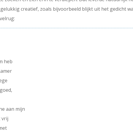
 gelukkig creatief, zoals bijvoorbeeld blijkt uit het gedicht 
velrug:
lm heb
 kamer
vege
 goed,
ne aan mijn
vrij
 met