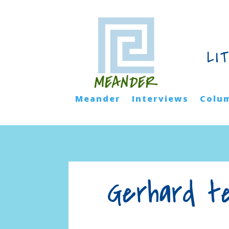
LI
Meander
Interviews
Colu
Gerhard te