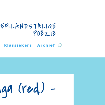
DERLANDSTALIGE
POËZIE
Klassiekers
Archief
ga (red.) –