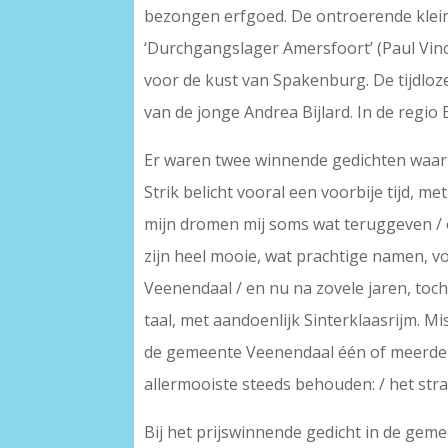
bezongen erfgoed. De ontroerende kleinh
‘Durchgangslager Amersfoort’ (Paul Vinc
voor de kust van Spakenburg. De tijdloz
van de jonge Andrea Bijlard. In de regio
Er waren twee winnende gedichten waar
Strik belicht vooral een voorbije tijd, met
mijn dromen mij soms wat teruggeven / en 
zijn heel mooie, wat prachtige namen, voor
Veenendaal / en nu na zovele jaren, toc
taal, met aandoenlijk Sinterklaasrijm. M
de gemeente Veenendaal één of meerdere 
allermooiste steeds behouden: / het str
Bij het prijswinnende gedicht in de gem