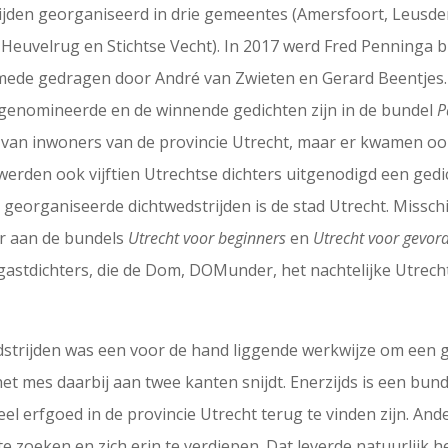
rijden georganiseerd in drie gemeentes (Amersfoort, Leusde
euvelrug en Stichtse Vecht). In 2017 werd Fred Penninga bi
mede gedragen door André van Zwieten en Gerard Beentjes. I
genomineerde en de winnende gedichten zijn in de bundel
P
 van inwoners van de provincie Utrecht, maar er kwamen oo
e werden ook vijftien Utrechtse dichters uitgenodigd een ge
e georganiseerde dichtwedstrijden is de stad Utrecht. Missch
ar aan de bundels
Utrecht voor beginners
en
Utrecht voor gevor
gastdichters, die de Dom, DOMunder, het nachtelijke Utrec
strijden was een voor de hand liggende werkwijze om een g
 het mes daarbij aan twee kanten snijdt. Enerzijds is een b
l erfgoed in de provincie Utrecht terug te vinden zijn. And
te zoeken en zich erin te verdiepen. Dat leverde natuurlijk 