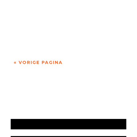
Niets is meer dan niets door Marc Bruynseraede
- - Dichten is denken. Of twijfelen aan datgene
wat je altijd gedacht hebt. In die zin is...
« VORIGE PAGINA
Jaarrekening 2025 en begroting 2026