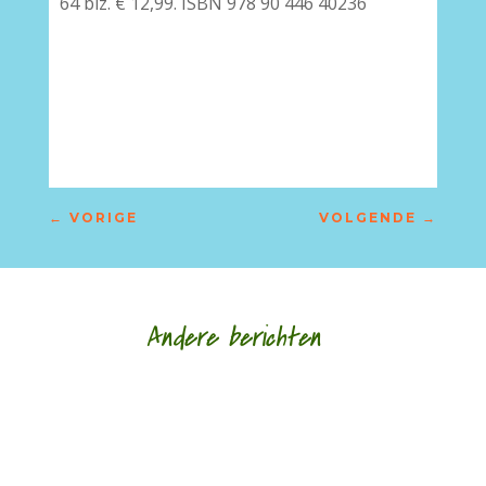
64 blz. € 12,99. ISBN 978 90 446 40236
–
←
VORIGE
VOLGENDE
→
Andere berichten