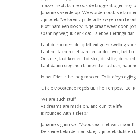
mazzel hebt, kun je ook de bruggenbogen nog op 
Johannes veerde op. ‘We worden oud, we kunnen da
zijn boek. ‘Verloren zijn de prille wegen om te on
Pjotr nam een slok wijn. ‘Je draait weer door, 
spanning weg. Ik denk dat Tsjêbbe Hettinga dan 
Laat de roemers der ijdelheid geen kwelling voor
Laat het lachen niet aan een ander over, het hui
Ook niet; laat komen, tot slot, de stilte, de nac
Laat daarin diegenen binnen die zochten, naar het
In het Fries is het nog mooier: ‘En lit dêryn dyjing
‘Of die troostende regels uit The Tempest’, zei Ra
‘We are such stuff
As dreams are made on, and our little life
Is rounded with a sleep.’
Johannes grinnikte. ‘Mooi, daar niet van, maar Bl
De kleine bebrilde man sloeg zijn boek dicht en k