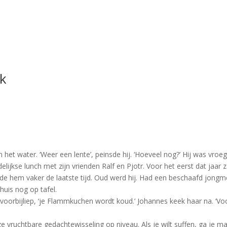
jk
n het water. ‘Weer een lente’, peinsde hij. ‘Hoeveel nog?’ Hij was vroe
lijkse lunch met zijn vrienden Ralf en Pjotr. Voor het eerst dat jaar 
rde hem vaker de laatste tijd. Oud werd hij. Had een beschaafd jong
thuis nog op tafel.
die voorbijliep, ‘je Flammkuchen wordt koud.’ Johannes keek haar na. ‘
nze vruchtbare gedachtewisseling op niveau. Als je wilt suffen, ga je m