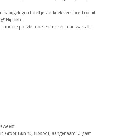
 nabijgelegen tafeltje zat keek verstoord op uit
’ Hij slikte.
veel mooie poëzie moeten missen, dan was alle
geweest.’
opold Groot Bunink, filosoof, aangenaam. U gaat