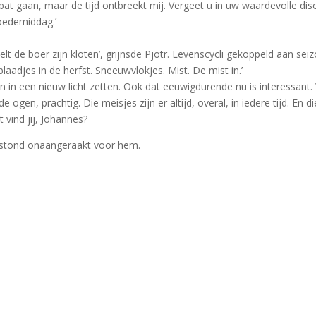
at gaan, maar de tijd ontbreekt mij. Vergeet u in uw waardevolle discu
oedemiddag.’
t de boer zijn kloten’, grijnsde Pjotr. Levenscycli gekoppeld aan se
laadjes in de herfst. Sneeuwvlokjes. Mist. De mist in.’
en in een nieuw licht zetten. Ook dat eeuwigdurende nu is interessant.
ogen, prachtig. Die meisjes zijn er altijd, overal, in iedere tijd. En
t vind jij, Johannes?
n stond onaangeraakt voor hem.