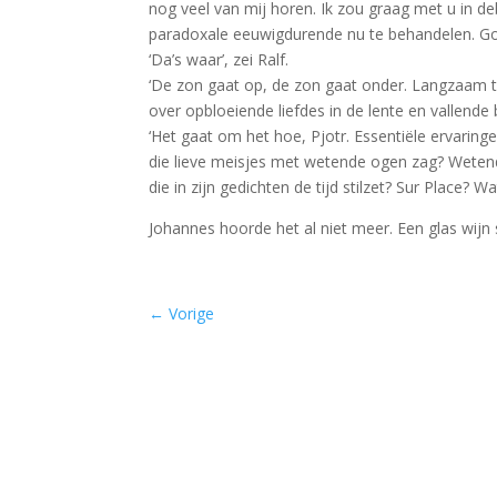
nog veel van mij horen. Ik zou graag met u in deb
paradoxale eeuwigdurende nu te behandelen. G
‘Da’s waar’, zei Ralf.
‘De zon gaat op, de zon gaat onder. Langzaam tel
over opbloeiende liefdes in de lente en vallende b
‘Het gaat om het hoe, Pjotr. Essentiële ervaring
die lieve meisjes met wetende ogen zag? Wetende 
die in zijn gedichten de tijd stilzet? Sur Place? Wa
Johannes hoorde het al niet meer. Een glas wij
←
Vorige