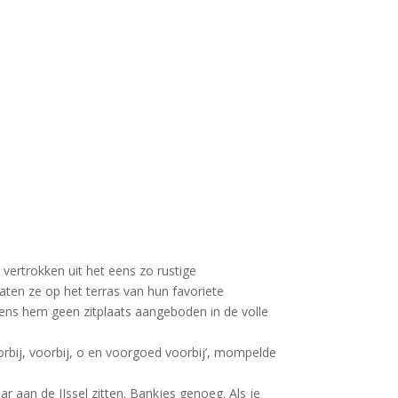
g vertrokken uit het eens zo rustige
zaten ze op het terras van hun favoriete
mens hem geen zitplaats aangeboden in de volle
Voorbij, voorbij, o en voorgoed voorbij’, mompelde
aar aan de IJssel zitten. Bankjes genoeg. Als je