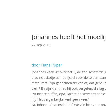
Johannes heeft het moeili
22 sep 2019
door Hans Puper
Johannes keek uit over het IJ, de zon schitterde i
provinciestadje aan de IJssel voor de tweemaande
restaurant. Zijn gedachten dreven af, dat gebeu
trein? En zijn krant had hij ook vergeten, die lag 
‘Zit niet te suffen, opa’, lachte de serveerster 
hij. ‘Het vergankelijke kent geen keer.’
‘Ja, Johannes’, grijnsde Ralf. We zijn hier voor o