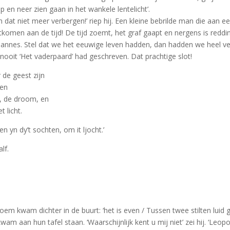
en neer zien gaan in het wankele lentelicht’.
t niet meer verbergen!’ riep hij. Een kleine bebrilde man die aan een
tkomen aan de tijd! De tijd zoemt, het graf gaapt en nergens is redding!
Johannes. Stel dat we het eeuwige leven hadden, dan hadden we heel 
nooit ‘Het vaderpaard’ had geschreven. Dat prachtige slot!
 de geest zijn
len
ht, de droom, en
 licht.
en yn dy’t sochten, om it ljocht.’
lf.
oem kwam dichter in de buurt: ‘het is even / Tussen twee stilten luid 
wam aan hun tafel staan. ‘Waarschijnlijk kent u mij niet’ zei hij. ‘Le