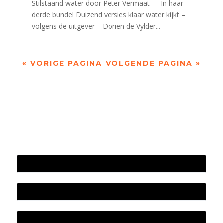
Stilstaand water door Peter Vermaat - - In haar
derde bundel Duizend versies klaar water kijkt –
volgens de uitgever – Dorien de Vylder...
« VORIGE PAGINA
VOLGENDE PAGINA »
Jaarrekening 2025 en begroting 2026
Jaarverslag 2025
Jaarrekening 2024 en begroting 2025