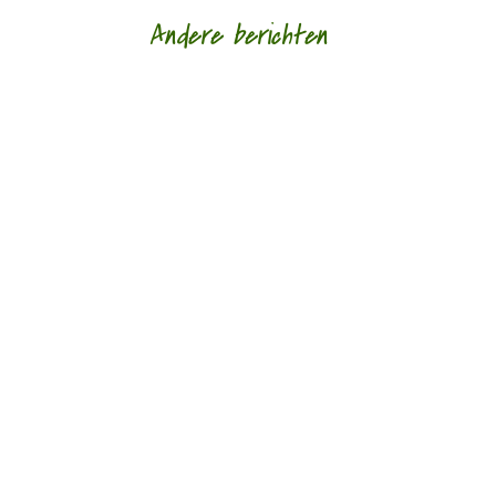
Andere berichten
Niets is meer dan niets door Marc Bruynseraede
- - Dichten is denken. Of twijfelen aan datgene
wat je altijd gedacht hebt. In die zin is...
Afscheid in al haar gedaantes door Sander
Ausems - - Lagen van glas is de nieuwe bundel
van Daniël Franck. Tegenwoordig bestaan de