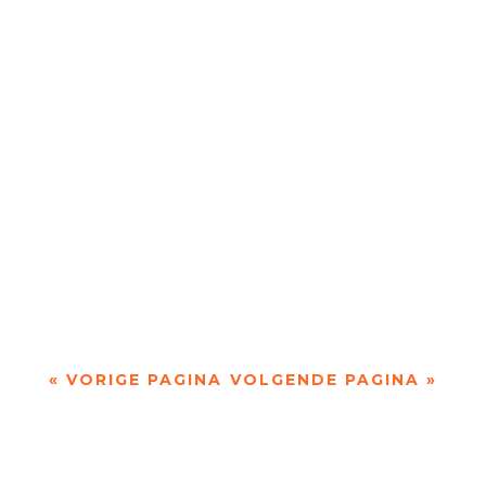
meeste...
Troost door samenspraak door Anneruth Wibaut
- - Ik denk dat ik toen al van je hield is ontstaan
uit een verzoek aan de dichters en...
« VORIGE PAGINA
VOLGENDE PAGINA »