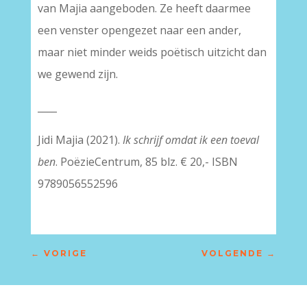
van Majia aangeboden. Ze heeft daarmee
een venster opengezet naar een ander,
maar niet minder weids poëtisch uitzicht dan
we gewend zijn.
____
Jidi Majia (2021).
Ik schrijf omdat ik een toeval
ben
. PoëzieCentrum, 85 blz. € 20,- ISBN
9789056552596
←
VORIGE
VOLGENDE
→