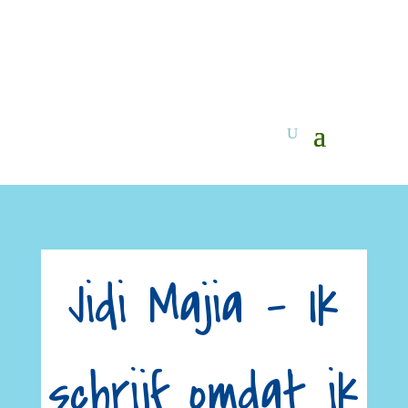
Jidi Majia – Ik
schrijf omdat ik