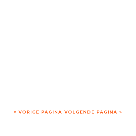
‘Taal geven aan onmogelijke verlangens, grote
dromen, aan het verdriet van een steen.’ door
Petra Talsma Dichter Katelijne Brouwer...
‘Tussen penseelstreek en pennentrek' over de
magie van het canvas, akkerpaardenstaarten en
Randschade door Wim Vandeleene ...
« VORIGE PAGINA
VOLGENDE PAGINA »