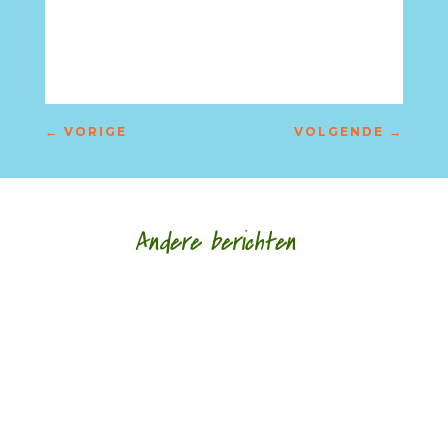
←
VORIGE
VOLGENDE
→
Andere berichten
‘Schrijven is voor mij altijd al een manier geweest
om alles wat er in mezelf en om me heen
gebeurt voor mezelf helder te krijgen.’ door...