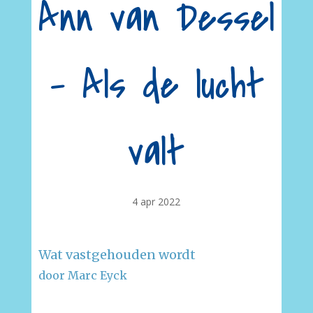
Ann van Dessel
– Als de lucht
valt
4 apr 2022
Wat vastgehouden wordt
door Marc Eyck
–