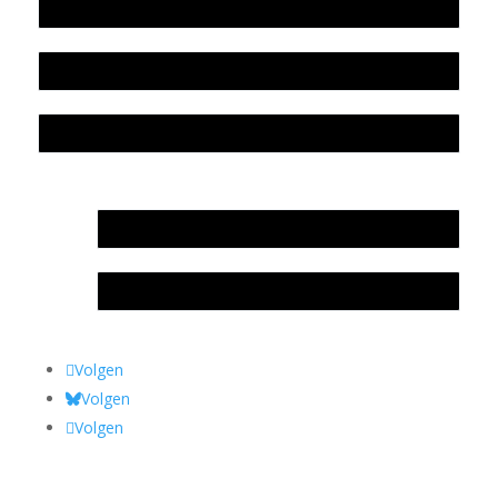
Beleidsplan
Colofon
Privacyverklaring Stichting Literatuursite Meander
In memoriam Rob de Vos
Rob de Vos – prijs
Volgen
Volgen
Volgen