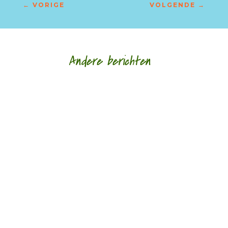
←
VORIGE
VOLGENDE
→
Andere berichten
Gedichten als een slag in het gezicht door Marc
Bruynseraede - - De Luikse, Belgisch-Congolese
spoken word dichteres des vaderlands...