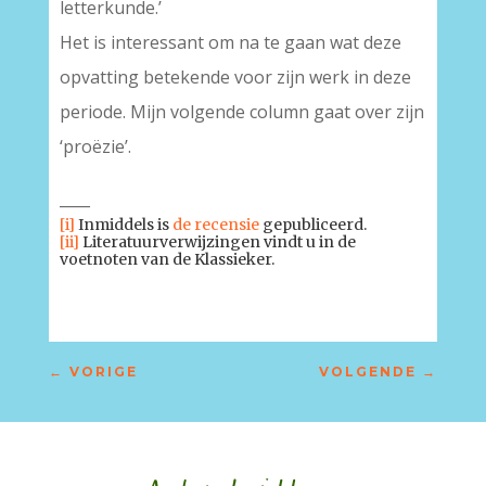
letterkunde.’
Het is interessant om na te gaan wat deze
opvatting betekende voor zijn werk in deze
periode. Mijn volgende column gaat over zijn
‘proëzie’.
____
[i]
Inmiddels is
de recensie
gepubliceerd.
[ii]
Literatuurverwijzingen vindt u in de
voetnoten van de Klassieker.
←
VORIGE
VOLGENDE
→