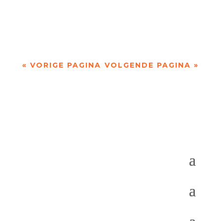
We zijn daar graag. Kort na de Wende kwam ik er
voor het eerst, en werd hevig aan mijn...
« VORIGE PAGINA
VOLGENDE PAGINA »