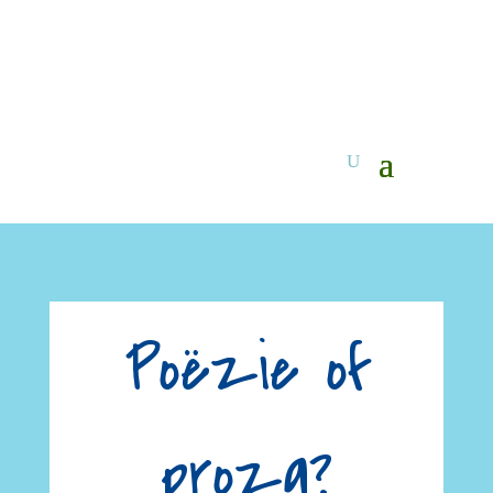
Poëzie of
proza?