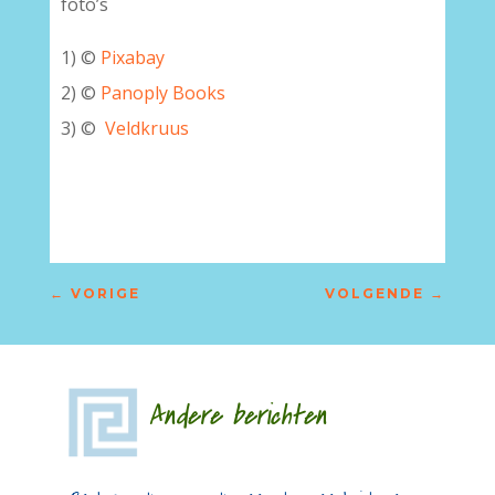
foto’s
1) ©
Pixabay
2) ©
Panoply Books
3) ©
Veldkruus
–
←
VORIGE
VOLGENDE
→
Andere berichten