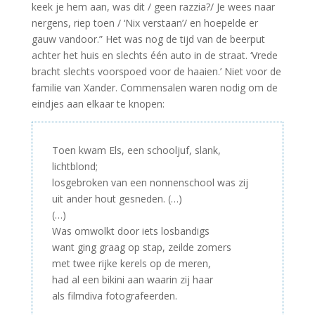
keek je hem aan, was dit / geen razzia?/ Je wees naar
nergens, riep toen / ‘Nix verstaan’/ en hoepelde er
gauw vandoor.” Het was nog de tijd van de beerput
achter het huis en slechts één auto in de straat. ‘Vrede
bracht slechts voorspoed voor de haaien.’ Niet voor de
familie van Xander. Commensalen waren nodig om de
eindjes aan elkaar te knopen:
Toen kwam Els, een schooljuf, slank,
lichtblond;
losgebroken van een nonnenschool was zij
uit ander hout gesneden. (…)
(…)
Was omwolkt door iets losbandigs
want ging graag op stap, zeilde zomers
met twee rijke kerels op de meren,
had al een bikini aan waarin zij haar
als filmdiva fotografeerden.