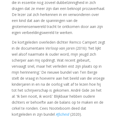
die in essentie nog zoveel dubbelzinnigheid in zich
dragen dat ze meer zijn dan een beknopt prozaverhaal.
De lezer zal zich herkennen in en verwonderen over
een kind dat aan de spanningen van de
grotemensenwereld tracht te ontkomen door aan zijn
eigen verbeeldingswereld te werken.
De kortgeleden overleden dichter Remco Campert zegt
in de documentaire
Verloop van jaren
(2016): ‘het lijkt
wel alsof naarmate ik ouder word, mijn jeugd zich
scherper aan mij opdringt. Wat recent gebeurt,
vervaagt snel, maar het verleden eist zijn plaats op in
mijn herinnering.’ De nieuwe bundel van Ten Berge
stelt de vraag in hoeverre aan het beeld van die vroege
kinderjaren in en na de oorlog valt af te lezen hoe hij
tot het schrijverschap is gekomen. André Gide zei het
al: ‘Ik ben nooit, ik word.’ Blijkbaar hebben oudere
dichters er behoefte aan de balans op te maken en de
cirkel te ronden. Cees Nooteboom deed dat
kortgeleden in zijn bundel
Afscheid
(2020).