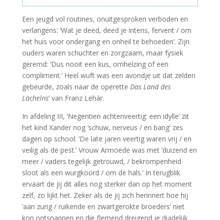
Een jeugd vol routines, onuitgesproken verboden en
verlangens: ‘Wat je deed, deed je intens, fervent / om
het huis voor ondergang en onheil te behoeden’. Zijn
ouders waren schuchter en zorgzaam, maar fysiek
geremd: ‘Dus nooit een kus, omhelzing of een
compliment.’ Heel wuft was een avondje uit dat zelden
gebeurde, zoals naar de operette
Das Land des
Lächelns
’ van Franz Lehár.
In afdeling III, ‘Negentien achtenveertig: een idylle’ zit
het kind Xander nog ‘schuw, nerveus / en bang’ zes
dagen op school: ‘De late jaren veertig waren vrij / en
veilig als de pest.’ Vrouw Armoede was met ‘duizend en
meer / vaders tegelijk getrouwd, / bekrompenheid
sloot als een wurgkoord / om de hals.’ In terugblik
ervaart de jij dit alles nog sterker dan op het moment
zelf, zo lijkt het. Zeker als de jij zich herinnert hoe hij
‘aan zurig / ruikende en zwartgerokte broeders’ niet
kon ontsnappen en die flemend dreigend je duidelijk