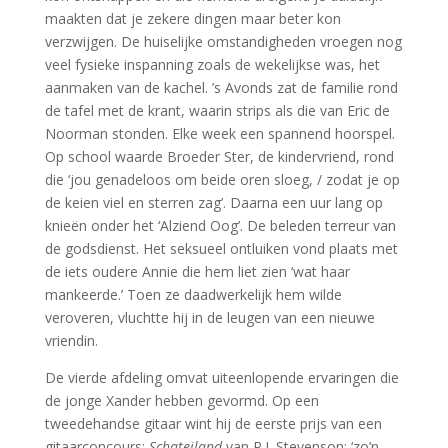
maakten dat je zekere dingen maar beter kon
verzwijgen. De huiselijke omstandigheden vroegen nog
veel fysieke inspanning zoals de wekelijkse was, het
aanmaken van de kachel. ’s Avonds zat de familie rond
de tafel met de krant, waarin strips als die van Eric de
Noorman stonden. Elke week een spannend hoorspel.
Op school waarde Broeder Ster, de kindervriend, rond
die ‘jou genadeloos om beide oren sloeg, / zodat je op
de keien viel en sterren zag’. Daarna een uur lang op
knieën onder het ‘Alziend Oog’. De beleden terreur van
de godsdienst. Het seksueel ontluiken vond plaats met
de iets oudere Annie die hem liet zien ‘wat haar
mankeerde.’ Toen ze daadwerkelijk hem wilde
veroveren, vluchtte hij in de leugen van een nieuwe
vriendin.
De vierde afdeling omvat uiteenlopende ervaringen die
de jonge Xander hebben gevormd. Op een
tweedehandse gitaar wint hij de eerste prijs van een
gitaarconcours:
Schateiland
van R.L.Stevenson: ‘zo’n