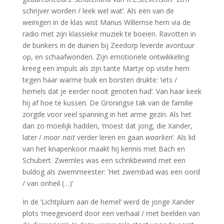
schrijver worden / leek wel wat’. Als een van de
weinigen in de klas wist Manus Willemse hem via de
radio met zijn klassieke muziek te boeien. Ravotten in
de bunkers in de duinen bij Zeedorp leverde avontuur
op, en schaafwonden. Zijn emotionele ontwikkeling
kreeg een impuls als zijn tante Martje op visite hem
tegen haar warme buik en borsten drukte: ‘iets /
hemels dat je eerder nooit genoten had’. Van haar keek
hij af hoe te kussen. De Groningse tak van de familie
zorgde voor veel spanning in het arme gezin. Als het
dan zo moeilijk hadden, ‘moest dat jong, die Xander,
later /
moar nait
verder leren en gaan
waarken
’. Als lid
van het knapenkoor maakt hij kennis met Bach en
Schubert. Zwemles was een schrikbewind met een
buldog als zwemmeester: ‘Het zwembad was een oord
/ van onheil (…)’
In de ‘Lichtpluim aan de hemel’ werd de jonge Xander
plots ‘meegevoerd door een verhaal / met beelden van