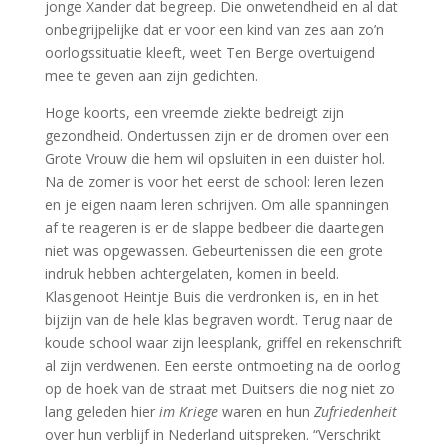
jonge Xander dat begreep. Die onwetendheid en al dat
onbegrijpelijke dat er voor een kind van zes aan zo’n
oorlogssituatie kleeft, weet Ten Berge overtuigend
mee te geven aan zijn gedichten.
Hoge koorts, een vreemde ziekte bedreigt zijn
gezondheid. Ondertussen zijn er de dromen over een
Grote Vrouw die hem wil opsluiten in een duister hol.
Na de zomer is voor het eerst de school: leren lezen
en je eigen naam leren schrijven. Om alle spanningen
af te reageren is er de slappe bedbeer die daartegen
niet was opgewassen. Gebeurtenissen die een grote
indruk hebben achtergelaten, komen in beeld.
Klasgenoot Heintje Buis die verdronken is, en in het
bijzijn van de hele klas begraven wordt. Terug naar de
koude school waar zijn leesplank, griffel en rekenschrift
al zijn verdwenen. Een eerste ontmoeting na de oorlog
op de hoek van de straat met Duitsers die nog niet zo
lang geleden hier
im Kriege
waren en hun
Zufriedenheit
over hun verblijf in Nederland uitspreken. “Verschrikt