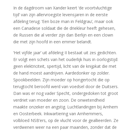
In de dagdroom van Xander keert ‘de voortvluchtige
tijd’ van zijn allervroegste levensjaren in de eerste
afdeling terug: ‘Een boze man in Feldgrau’, maar ook
een Canadese soldaat die de driekleur heeft gehesen,
de Russen die al verder zijn dan Berlijn en een clown
die met zijn hoofd in een emmer belandt.
‘Het vijfde jaar’ uit afdeling II bestaat uit zes gedichten.
Er volgt een schets van het ouderlijk huis in oorlogstijd:
geen elektriciteit, spertijd, licht van de knijpkat die met
de hand moest aandrijven. Aardedonker op zolder.
Spookbeelden. Zijn moeder op hongertocht die op
terugtocht beroofd werd van voedsel door de Duitsers.
Dan was er nog vader Specht, ondergedoken tot groot
verdriet van moeder en zoon. De onwetendheid
maakte onzeker en angstig. Luchtlandingen bij Arnhem
en Oosterbeek. Inkwartiering van Arnhemmers,
volbloed NSB’ers, op de vlucht voor de geallieerden. Ze
verdwenen weer na een paar maanden, zonder dat de