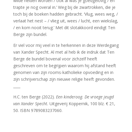
wilde heiden worden / ook al was je goedgelovig / en
trapte je nog overal in.’ Weg bij de zwartrokken, die je
toch bij de boeken hadden gebracht. ‘Vlug, wees weg, /
verlaat het nest – / vlieg uit, wees / lucht, een wiekslag,
/ en kom nooit terug.’ Met dit slotakkoord eindigt Ten
Berge zijn bundel.
Er viel voor mij veel in te herkennen in deze Werdegang
van Xander Specht. Al met al heb ik de indruk dat Ten
Berge de bundel bovenal voor zichzelf heeft
geschreven om te begrijpen waarom hij afstand heeft
genomen van zijn rooms-katholieke opvoeding en in
zijn schrijverschap zijn nieuwe religie heeft gevonden.
____
H.C. ten Berge (2022).
Een kinderoog. De vroege jeugd
van Xander Specht.
Uitgeverij Koppernik, 100 blz. € 21,
50. ISBN 9789083237060.