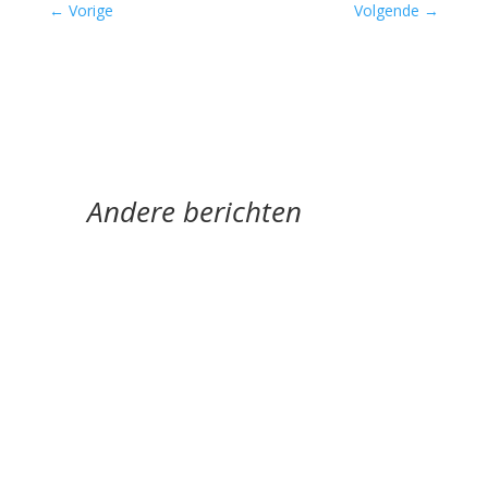
←
Vorige
Volgende
→
Andere berichten
Afscheid in al haar gedaantes door Sander
Ausems - - Lagen van glas is de nieuwe bundel
van Daniël Franck. Tegenwoordig bestaan de
meeste...