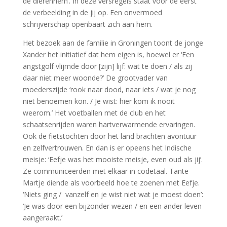
de dierenriem’. In deze versregels staat voor de eerst
de verbeelding in de jij op. Een onvermoed
schrijverschap openbaart zich aan hem.
Het bezoek aan de familie in Groningen toont de jonge
Xander het initiatief dat hem eigen is, hoewel er ‘Een
angstgolf vlijmde door [zijn] lijf: wat te doen / als zij
daar niet meer woonde?’ De grootvader van
moederszijde ‘rook naar dood, naar iets / wat je nog
niet benoemen kon. / Je wist: hier kom ik nooit
weerom.’ Het voetballen met de club en het
schaatsenrijden waren hartverwarmende ervaringen.
Ook de fietstochten door het land brachten avontuur
en zelfvertrouwen. En dan is er opeens het Indische
meisje: ‘Eefje was het mooiste meisje, even oud als jij’.
Ze communiceerden met elkaar in codetaal. Tante
Martje diende als voorbeeld hoe te zoenen met Eefje.
‘Niets ging / vanzelf en je wist niet wat je moest doen’:
‘Je was door een bijzonder wezen / en een ander leven
aangeraakt.’