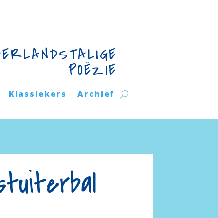
DERLANDSTALIGE
POËZIE
Klassiekers
Archief
tuiterbal