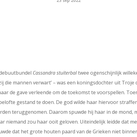
23 sep 2022
jn debuutbundel
Cassandra stuiterbal
twee ogenschijnlijk willek
j die mannen verwart’ – was een koningsdochter uit Troje 
j haar de gave verleende om de toekomst te voorspellen. To
elofte gestand te doen. De god wilde haar hiervoor straff
orden teruggenomen. Daarom spuwde hij haar in de mond, me
r niemand zou haar ooit geloven. Uiteindelijk leidde dat m
uwde dat het grote houten paard van de Grieken niet binn