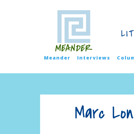
LI
Meander
Interviews
Colu
Marc Lon