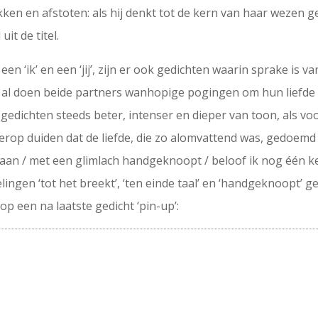
ken en afstoten: als hij denkt tot de kern van haar wezen g
it de titel.
n ‘ik’ en een ‘jij’, zijn er ook gedichten waarin sprake is van
k al doen beide partners wanhopige pogingen om hun liefde t
edichten steeds beter, intenser en dieper van toon, als vo
 erop duiden dat de liefde, die zo alomvattend was, gedoemd 
an / met een glimlach handgeknoopt / beloof ik nog één keer
fdelingen ‘tot het breekt’, ‘ten einde taal’ en ‘handgeknoopt
 een na laatste gedicht ‘pin-up’: