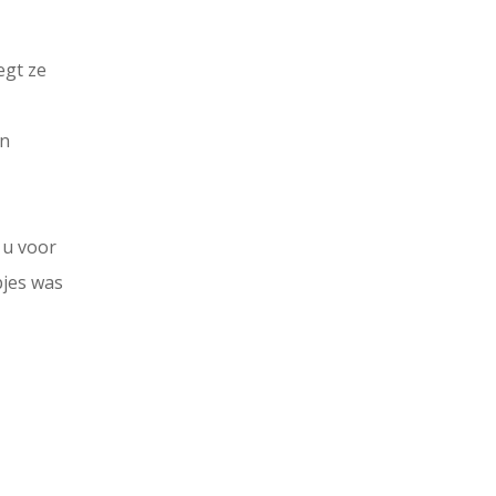
egt ze
en
d u voor
pjes was