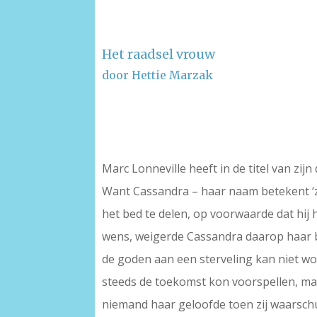
Het raadsel vrouw
door Hettie Marzak
–
–
Marc Lonneville heeft in de titel van zi
Want Cassandra – haar naam betekent ‘zi
het bed te delen, op voorwaarde dat hi
wens, weigerde Cassandra daarop haar b
de goden aan een sterveling kan niet w
steeds de toekomst kon voorspellen, maa
niemand haar geloofde toen zij waarsch