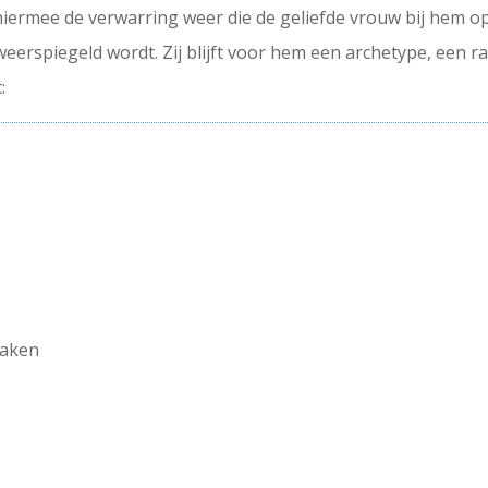
 hiermee de verwarring weer die de geliefde vrouw bij hem o
eerspiegeld wordt. Zij blijft voor hem een archetype, een r
:
n
haken