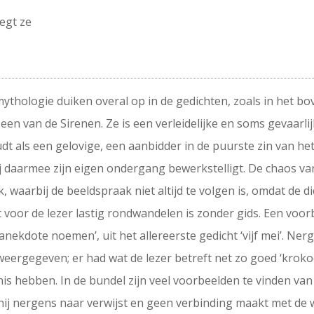
zegt ze
ythologie duiken overal op in de gedichten, zoals in het b
een van de Sirenen. Ze is een verleidelijke en soms gevaar
udt als een gelovige, een aanbidder in de puurste zin van he
hij daarmee zijn eigen ondergang bewerkstelligt. De chaos va
waarbij de beeldspraak niet altijd te volgen is, omdat de di
oor de lezer lastig rondwandelen is zonder gids. Een voorbee
 anekdote noemen’, uit het allereerste gedicht ‘vijf mei’. Ne
eergegeven; er had wat de lezer betreft net zo goed ‘krokod
nis hebben. In de bundel zijn veel voorbeelden te vinden van
hij nergens naar verwijst en geen verbinding maakt met de w