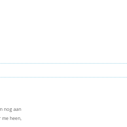
zen nog aan
r me heen,