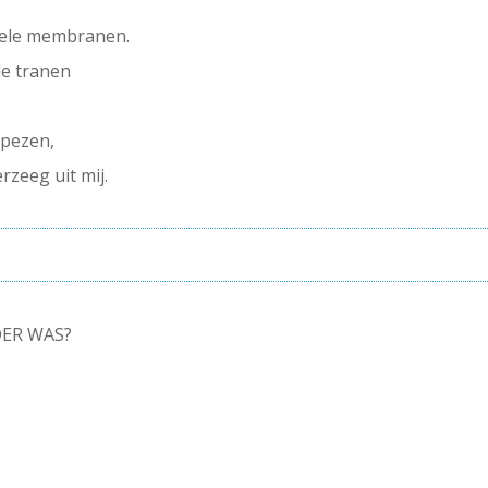
bele membranen.
de tranen
 pezen,
rzeeg uit mij.
DER WAS?