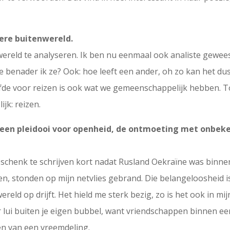
mere buitenwereld.
wereld te analyseren. Ik ben nu eenmaal ook analiste geweest 
e benader ik ze? Ook: hoe leeft een ander, oh zo kan het dus 
efde voor reizen is ook wat we gemeenschappelijk hebben. To
jk: reizen.
 is een pleidooi voor openheid, de ontmoeting met onbek
chenk te schrijven kort nadat Rusland Oekraïne was binne
n, stonden op mijn netvlies gebrand. Die belangeloosheid i
eld op drijft. Het hield me sterk bezig, zo is het ook in mi
ui buiten je eigen bubbel, want vriendschappen binnen een b
en van een vreemdeling.