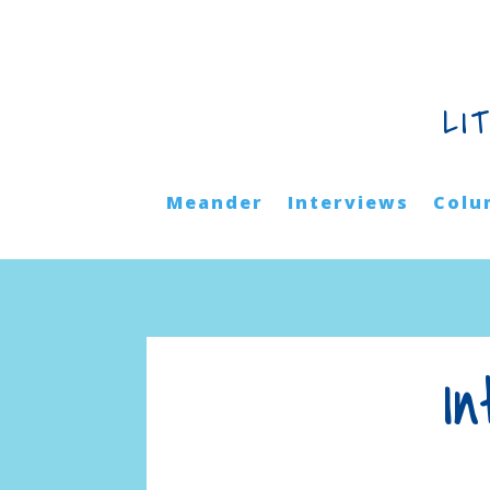
LI
Meander
Interviews
Colu
I