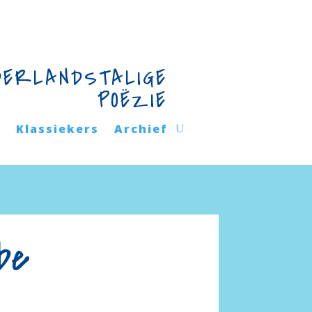
DERLANDSTALIGE
POËZIE
n
Klassiekers
Archief
be