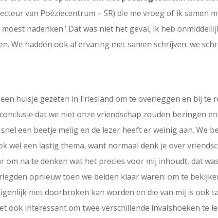
irecteur van Poëziecentrum – SR) die me vroeg of ik samen
er moest nadenken.’ Dat was niet het geval, ik heb onmiddell
den. We hadden ook al ervaring met samen schrijven: we schr
en huisje gezeten in Friesland om te overleggen en bij te r
conclusie dat we niet onze vriendschap zouden bezingen e
nel een beetje melig en de lezer heeft er weinig aan. We b
wel een lastig thema, want normaal denk je over vriendschap
aar om na te denken wat het precies voor mij inhoudt, dat w
rlegden opnieuw toen we beiden klaar waren: om te bekijke
igenlijk niet doorbroken kan worden en die van mij is ook t
 het ook interessant om twee verschillende invalshoeken te 