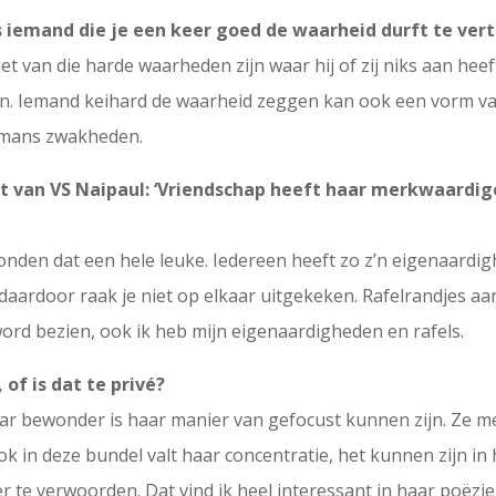
 iemand die je een keer goed de waarheid durft te verte
 van die harde waarheden zijn waar hij of zij niks aan heeft
n. Iemand keihard de waarheid zeggen kan ook een vorm van 
ermans zwakheden.
t van VS Naipaul: ‘Vriendschap heeft haar merkwaardige 
 vonden dat een hele leuke. Iedereen heeft zo z’n eigenaar
ardoor raak je niet op elkaar uitgekeken. Rafelrandjes aan 
word bezien, ook ik heb mijn eigenaardigheden en rafels.
of is dat te privé?
 haar bewonder is haar manier van gefocust kunnen zijn. Ze m
k in deze bundel valt haar concentratie, het kunnen zijn in 
 te verwoorden. Dat vind ik heel interessant in haar poëzi