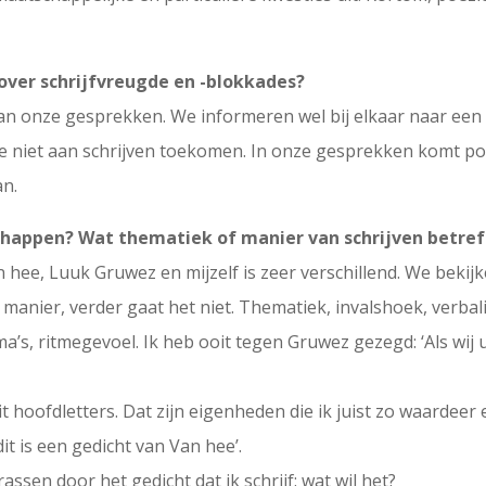
 over schrijfvreugde en -blokkades?
an onze gesprekken. We informeren wel bij elkaar naar een 
iet aan schrijven toekomen. In onze gesprekken komt poëz
an.
dschappen? Wat thematiek of manier van schrijven betref
 Van hee, Luuk Gruwez en mijzelf is zeer verschillend. We be
anier, verder gaat het niet. Thematiek, invalshoek, verbali
ma’s, ritmegevoel. Ik heb ooit tegen Gruwez gezegd: ‘Als wi
hoofdletters. Dat zijn eigenheden die ik juist zo waardeer e
dit is een gedicht van Van hee’.
assen door het gedicht dat ik schrijf: wat wil het?