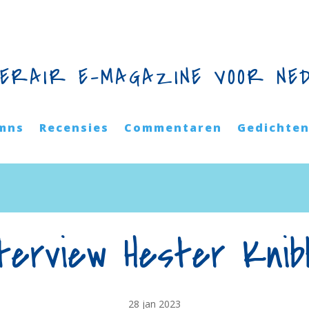
TERAIR E-MAGAZINE VOOR NE
mns
Recensies
Commentaren
Gedichte
nterview Hester Knib
28 jan 2023