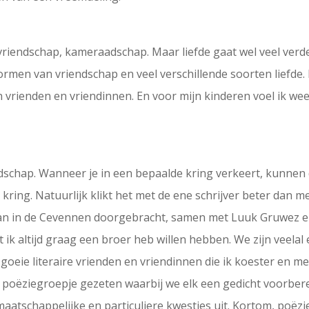
vriendschap, kameraadschap. Maar liefde gaat wel veel verder
ormen van vriendschap en veel verschillende soorten liefde. P
n vrienden en vriendinnen. En voor mijn kinderen voel ik wee
ndschap. Wanneer je in een bepaalde kring verkeert, kunnen 
re kring. Natuurlijk klikt het met de ene schrijver beter dan 
man in de Cevennen doorgebracht, samen met Luuk Gruwez en
 ik altijd graag een broer heb willen hebben. We zijn veelal 
goeie literaire vrienden en vriendinnen die ik koester en m
n poëziegroepje gezeten waarbij we elk een gedicht voorber
tschappelijke en particuliere kwesties uit. Kortom, poëzie 