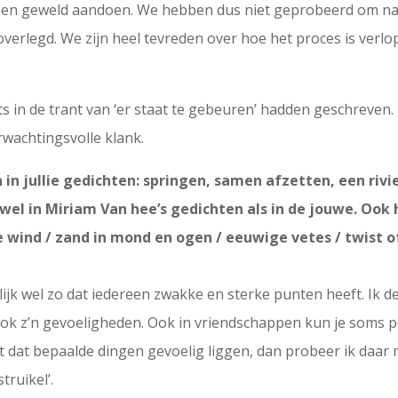
een geweld aandoen. We hebben dus niet geprobeerd om naar 
verlegd. We zijn heel tevreden over hoe het proces is verlo
ts in de trant van ‘er staat te gebeuren’ hadden geschreven.
rwachtingsvolle klank.
 in jullie gedichten: springen, samen afzetten, een ri
owel in Miriam Van hee’s gedichten als in de jouwe. Ook
wind / zand in mond en ogen / eeuwige vetes / twist o
lijk wel zo dat iedereen zwakke en sterke punten heeft. Ik d
ook z’n gevoeligheden. Ook in vriendschappen kun je soms
 dat bepaalde dingen gevoelig liggen, dan probeer ik daar n
truikel’.