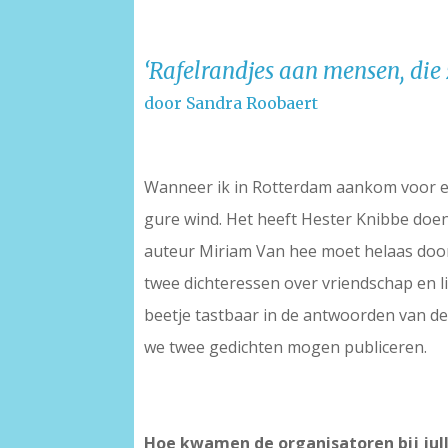
‘Rafelrandjes
aan mensen, die 
door Sandra Roobaert
Wanneer ik in Rotterdam aankom voor e
gure wind. Het heeft Hester Knibbe doen
auteur Miriam Van hee moet helaas door
twee dichteressen over vriendschap en 
beetje tastbaar in de antwoorden van d
we twee gedichten mogen publiceren.
Hoe kwamen de organisatoren bij jull