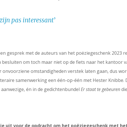
zijn pas interessant
’
en gesprek met de auteurs van het poëziegeschenk 2023 re
 besluiten om toch maar niet op de fiets naar het kantoor v
 onvoorziene omstandigheden verstek laten gaan, dus word
literaire samenwerking een één-op-één met Hester Knibbe. 
e aanwezige, én in de gedichtenbundel
Er staat te gebeuren
die
ie uit voor de opdracht om het poëziegeschenk met het 