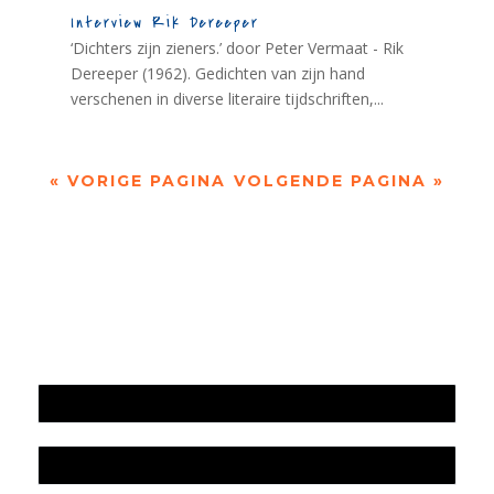
Interview Rik Dereeper
‘Dichters zijn zieners.’ door Peter Vermaat - Rik
Dereeper (1962). Gedichten van zijn hand
verschenen in diverse literaire tijdschriften,...
« VORIGE PAGINA
VOLGENDE PAGINA »
Jaarrekening 2025 en begroting 2026
Jaarverslag 2025