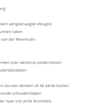
ang
inken aangeknaagde vleugels
kunnen raken
r van der Weerlozen
 armen over westerse epidermissen
llendistillaten
n zou een denken uit de áárde komen
erende schouderbladen
hier naar ons arme drommels