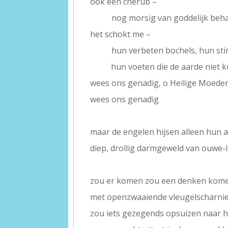
ook een cherub –
——-
nog morsig van goddelijk beh
het schokt me –
——-
hun verbeten bochels, hun st
——–
hun voeten die de aarde niet 
wees ons genadig, o Heilige Moede
wees ons genadig
–
maar de engelen hijsen alleen hun
diep, drollig darmgeweld van ouwe-lu
–
zou er komen zou een denken kome
met openzwaaiende vleugelscharni
zou iets gezegends opsuizen naar 