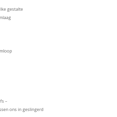
lke gestalte
omlaag
rmloop
fs –
ssen ons in geslingerd