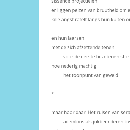
sissende projectielen
er liggen pelzen van bruutheid om e
kille angst rafelt langs hun kuiten 
–
en hun laarzen
met de zich afzettende tenen
——–
voor de eerste bezetenen sto
hoe nederig machtig
——–
het toonpunt van geweld
–
*
–
maar hoor daar! Het ruisen van sera
——–
ademloos als jukbeenderen tu