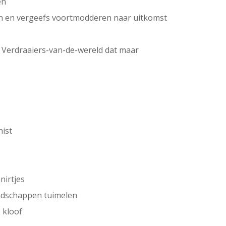
en
n en vergeefs voortmodderen naar uitkomst
e Verdraaiers-van-de-wereld dat maar
nist
g
nirtjes
andschappen tuimelen
 kloof