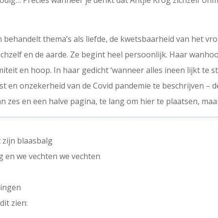
dig… Precies wanneer je denkt dat Antjie Krog zichzelf onmo
 behandelt thema’s als liefde, de kwetsbaarheid van het vr
chzelf en de aarde. Ze begint heel persoonlijk. Haar wanho
iteit en hoop. In haar gedicht ‘wanneer alles ineen lijkt te 
t en onzekerheid van de Covid pandemie te beschrijven – de 
n zes en een halve pagina, te lang om hier te plaatsen, maa
zijn blaasbalg
ng en we vechten we vechten
lingen
dit zien: