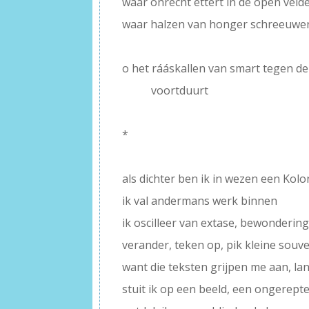
waar onrecht ettert in de open veld
waar halzen van honger schreeuwe
–
o het rááskallen van smart tegen d
——-
voortduurt
–
*
–
als dichter ben ik in wezen een Kolo
ik val andermans werk binnen
ik oscilleer van extase, bewonderin
verander, teken op, pik kleine souve
want die teksten grijpen me aan, l
stuit ik op een beeld, een ongerepte