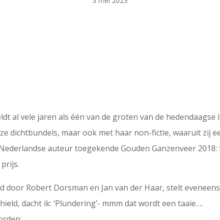
3 mei 2023
eldt al vele jaren als één van de groten van de hedendaagse
oze dichtbundels, maar ook met haar non-fictie, waaruit zij 
t-Nederlandse auteur toegekende Gouden Ganzenveer 2018: Ho
prijs.
ald door Robert Dorsman en Jan van der Haar, stelt eveneens 
ield, dacht ik: ‘Plundering’- mmm dat wordt een taaie….
orden: