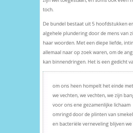
zijn wel toegestaan, en soms ook even no
toch.
De bundel bestaat uit 5 hoofdstukken en
algehele plundering door de mens van zi
haar woorden. Met een diepe liefde, intim
allemaal naar op zoek waren, om de angs
kan binnendringen. Het is een gedicht va
om ons heen hompelt het einde met 
we vechten, we vechten, we zijn ba
voor ons ene gezamenlijke lichaam
omringd door de plinten van smeke
en bacteriële verneveling blijven we 