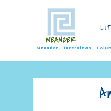
LI
Meander
Interviews
Colu
An