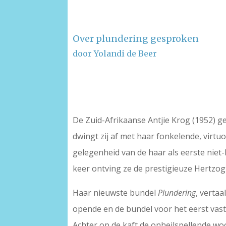
Over plundering gesproken
door Yolandi de Beer
–
–
De Zuid-Afrikaanse Antjie Krog (1952) g
dwingt zij af met haar fonkelende, virtu
gelegenheid van de haar als eerste nie
keer ontving ze de prestigieuze Hertzog 
Haar nieuwste bundel
Plundering
, verta
opende en de bundel voor het eerst vasth
Achter op de kaft de onheilspellende wo