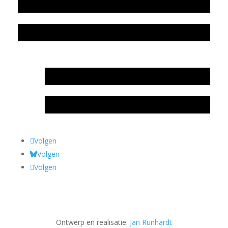
Colofon
Privacyverklaring Stichting Literatuursite Meander
In memoriam Rob de Vos
Rob de Vos – prijs
Volgen
Volgen
Volgen
Ontwerp en realisatie:
Jan Runhardt