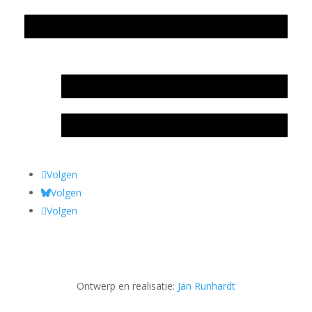
Privacyverklaring Stichting Literatuursite Meander
In memoriam Rob de Vos
Rob de Vos – prijs
Volgen
Volgen
Volgen
Ontwerp en realisatie:
Jan Runhardt