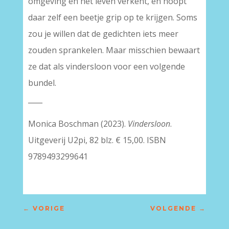
omgeving en het leven verkent, en hoopt
daar zelf een beetje grip op te krijgen. Soms
zou je willen dat de gedichten iets meer
zouden sprankelen. Maar misschien bewaart
ze dat als vindersloon voor een volgende
bundel.
____
Monica Boschman (2023).
Vindersloon
.
Uitgeverij U2pi, 82 blz. € 15,00. ISBN
9789493299641
←
VORIGE
VOLGENDE
→