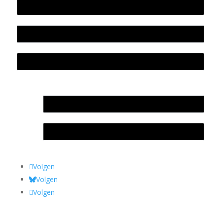
Beleidsplan
Colofon
Privacyverklaring Stichting Literatuursite Meander
In memoriam Rob de Vos
Rob de Vos – prijs
Volgen
Volgen
Volgen