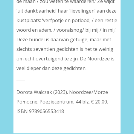
de maan / zou weten te waarderen.’ Ze wijdt
‘uit dankbaarheid’ haar ‘lievelingen’ aan deze
kustplaats: ‘verfpotje en potlood, / een restje
woord en adem, / vooralsnog/ bij mij / in mij.’
Deze bundel is daarvan getuige, maar met
slechts zeventien gedichten is het te weinig
om echt overtuigend te zijn. De Noordzee is
veel dieper dan deze gedichten.
____
Dorota Walczak (2023). Noordzee/Morze
Północne. Poëziecentrum, 44 blz. € 20,00.
ISBN 9789056553418