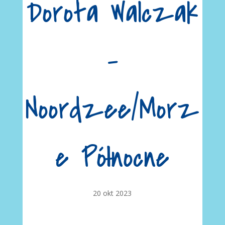
Dorota Walczak
–
Noordzee/Morz
e Północne
20 okt 2023