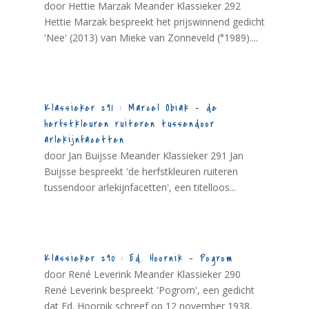
door Hettie Marzak Meander Klassieker 292
Hettie Marzak bespreekt het prijswinnend gedicht
'Nee' (2013) van Mieke van Zonneveld (°1989)....
Klassieker 291 : Marcel Obiak – de
herfstkleuren ruiteren tussendoor
arlekijnfacetten
door Jan Buijsse Meander Klassieker 291 Jan
Buijsse bespreekt 'de herfstkleuren ruiteren
tussendoor arlekijnfacetten', een titelloos...
Klassieker 290 : Ed. Hoornik – Pogrom
door René Leverink Meander Klassieker 290
René Leverink bespreekt 'Pogrom', een gedicht
dat Ed. Hoornik schreef op 12 november 1938,