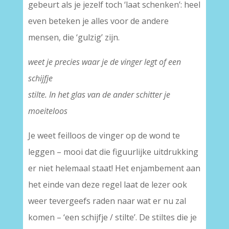
gebeurt als je jezelf toch ‘laat schenken’: heel
even beteken je alles voor de andere
mensen, die ‘gulzig’ zijn.
weet je precies waar je de vinger legt of een
schijfje
stilte. In het glas van de ander schitter je
moeiteloos
Je weet feilloos de vinger op de wond te
leggen – mooi dat die figuurlijke uitdrukking
er niet helemaal staat! Het enjambement aan
het einde van deze regel laat de lezer ook
weer tevergeefs raden naar wat er nu zal
komen – ‘een schijfje / stilte’. De stiltes die je