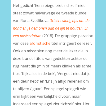
Het gedicht ‘Een spiegel ziet zichzelf niet’
staat zowat halverwege de tweede bundel
van Runa Svetlikova
Drieëntwintig tips om de
hond en je demonen aan de lijn te houden. En
een postscriptum
(2018). De grappige paradox
van deze
aforistische
titel intrigeert de lezer.
Ook en misschien nog meer de lezer die in
deze bundel titels van gedichten achter de
rug heeft die (min of meer) klinken als echte
tips: ‘Kijk alles in de bek’, ‘Vergeet niet dat je
een deur hebt’ en ‘Er zijn altijd redenen om
te blijven / gaan’. Een spiegel spiegelt wie
erin kijkt een werkelijkheid voor, maar
inderdaad een spiegel ziet zichzelf niet. Het