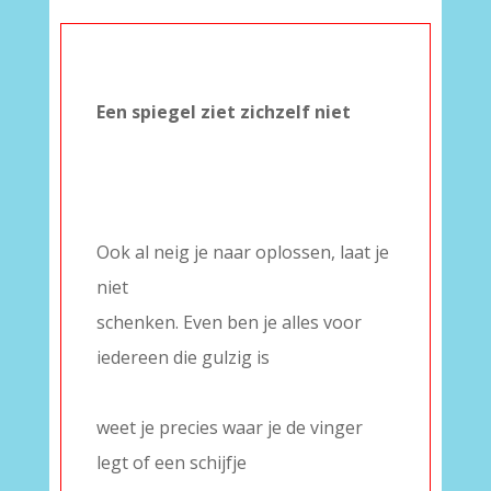
–
Een spiegel ziet zichzelf niet
–
–
–
Ook al neig je naar oplossen, laat je
niet
schenken. Even ben je alles voor
iedereen die gulzig is
–
weet je precies waar je de vinger
legt of een schijfje