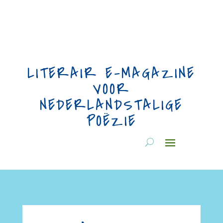
LITERAIR E-MAGAZINE
VOOR
NEDERLANDSTALIGE
POËZIE