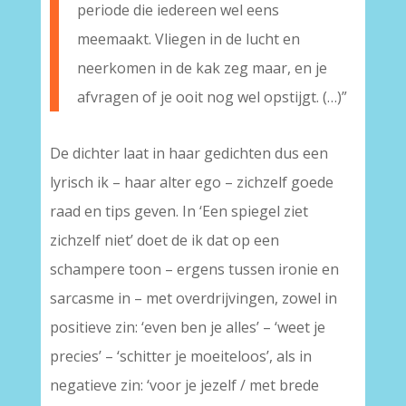
periode die iedereen wel eens
meemaakt. Vliegen in de lucht en
neerkomen in de kak zeg maar, en je
afvragen of je ooit nog wel opstijgt. (…)”
De dichter laat in haar gedichten dus een
lyrisch ik – haar alter ego – zichzelf goede
raad en tips geven. In ‘Een spiegel ziet
zichzelf niet’ doet de ik dat op een
schampere toon – ergens tussen ironie en
sarcasme in – met overdrijvingen, zowel in
positieve zin: ‘even ben je alles’ – ‘weet je
precies’ – ‘schitter je moeiteloos’, als in
negatieve zin: ‘voor je jezelf / met brede