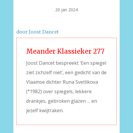
20 jan 2024
door Joost Dancet
Meander Klassieker 277
Joost Dancet bespreekt ‘Een spiegel
ziet zichzelf niet’, een gedicht van de
Vlaamse dichter Runa Svetlikova
(°1982) over spiegels, lekkere
drankjes, gebroken glazen … en
jezelf kwijtraken.