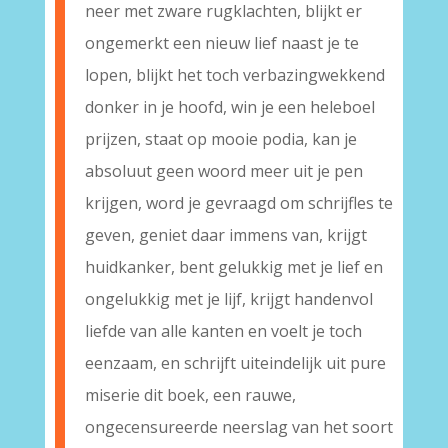
neer met zware rugklachten, blijkt er
ongemerkt een nieuw lief naast je te
lopen, blijkt het toch verbazingwekkend
donker in je hoofd, win je een heleboel
prijzen, staat op mooie podia, kan je
absoluut geen woord meer uit je pen
krijgen, word je gevraagd om schrijfles te
geven, geniet daar immens van, krijgt
huidkanker, bent gelukkig met je lief en
ongelukkig met je lijf, krijgt handenvol
liefde van alle kanten en voelt je toch
eenzaam, en schrijft uiteindelijk uit pure
miserie dit boek, een rauwe,
ongecensureerde neerslag van het soort