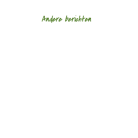
Andere berichten
Afscheid in al haar gedaantes door Sander
Ausems - - Lagen van glas is de nieuwe bundel
van Daniël Franck. Tegenwoordig bestaan de
meeste...