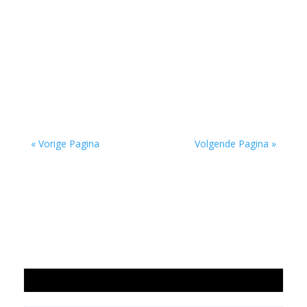
'Voor mij is poëzie idealiter een combinatie van
hoofd, hart en buik' door Monique Wilmer-
Leegwater Lotte Dodion (1987) is dichter,...
« Vorige Pagina
Volgende Pagina »
Jaarrekening 2025 en begroting 2026