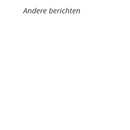
Andere berichten
'Authenticiteit blijft voor mij het belangrijkste.'
door Alja Spaan Saskia De Vriese is
begeleidster van personen met een...
Elke vorm legt haar eigen logica op aan het
werken. door Monique Wilmer-Leegwater -
Samuel Vriezen (1973) is componist, dichter,
essayist...