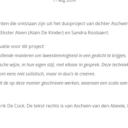
17 aug 2024
en die ontstaan zijn uit het duoproject van dichter Aschw
 Ekster Alven (Alain De Kinder) en Sandra Roobaert.
atie voor dit project:
lende manieren om tweestemmigheid in een gedicht te krijgen, ble
sche wijze, in hun eigen stijl, met elkaar in gesprek. Deze techn
om eens niet solistisch, maar in duo's te creëren.
 uit de op deze manier geschreven werken, waaraan een scala aa
ik De Cock. De tekst rechts is van Aschwin van den Abeele, 