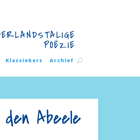
DERLANDSTALIGE
POËZIE
Klassiekers
Archief
 den Abeele