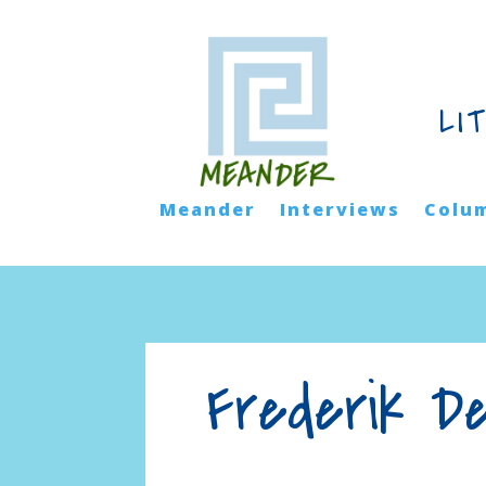
LI
Meander
Interviews
Colu
Frederik D