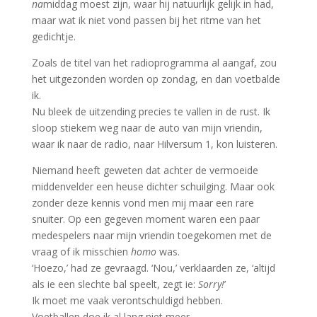
na
middag moest zijn, waar hij natuurlijk gelijk in had,
maar wat ik niet vond passen bij het ritme van het
gedichtje.
Zoals de titel van het radioprogramma al aangaf, zou
het uitgezonden worden op zondag, en dan voetbalde
ik.
Nu bleek de uitzending precies te vallen in de rust. Ik
sloop stiekem weg naar de auto van mijn vriendin,
waar ik naar de radio, naar Hilversum 1, kon luisteren.
Niemand heeft geweten dat achter de vermoeide
middenvelder een heuse dichter schuilging. Maar ook
zonder deze kennis vond men mij maar een rare
snuiter. Op een gegeven moment waren een paar
medespelers naar mijn vriendin toegekomen met de
vraag of ik misschien
homo
was.
‘Hoezo,’ had ze gevraagd. ‘Nou,’ verklaarden ze, ‘altijd
als ie een slechte bal speelt, zegt ie:
Sorry!
’
Ik moet me vaak verontschuldigd hebben.
Voetballen doe ik al lang niet meer.