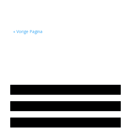
alcoholgebruik. Zelfs één glas per dag is al te...
« Vorige Pagina
Jaarrekening 2025 en begroting 2026
Jaarverslag 2025
Jaarrekening 2024 en begroting 2025