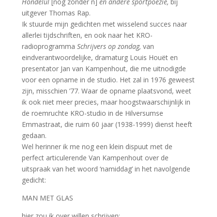
Hondelul
[nog zonder n]
en andere sportpoëzie,
bij
uitgever Thomas Rap.
Ik stuurde mijn gedichten met wisselend succes naar
allerlei tijdschriften, en ook naar het KRO-
radioprogramma
Schrijvers op zondag,
van
eindverantwoordelijke, dramaturg Louis Houët en
presentator Jan van Kampenhout, die me uitnodigde
voor een opname in de studio. Het zal in 1976 geweest
zijn, misschien ’77. Waar de opname plaatsvond, weet
ik ook niet meer precies, maar hoogstwaarschijnlijk in
de roemruchte KRO-studio in de Hilversumse
Emmastraat, die ruim 60 jaar (1938-1999) dienst heeft
gedaan.
Wel herinner ik me nog een klein dispuut met de
perfect articulerende Van Kampenhout over de
uitspraak van het woord ‘namiddag’ in het navolgende
gedicht:
MAN MET GLAS
hier zou ik over willen schrijven: