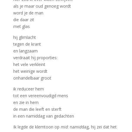
als je maar oud genoeg wordt
word je de man
die daar zit
met glas
hij glimlacht
tegen de krant
en langzaam
verdraait hij proporties:
het vele verkleint
het weinige wordt
onhandelbaar groot
ik reduceer hem
tot een vereenvoudigd mens
en zie in hem
de man die leeft en sterft
in een namiddag van gedachten
Ik legde de klemtoon op
mid
: na
mid
dag, hij zei dat het