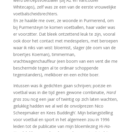
werd beroepsvoetballer (bij AZ en Vancouver
Whitecaps), zelf was ze een van de eerste vrouwelijke
voetbalscheidsrechters.
En ze haalde me over, ze woonde in Purmerend, om
bij Purmersteyn te komen voetballen, haar vader was
er voorzitter. Dat bleek ontzettend leuk te zijn, vooral
ook door het contact met medespelers, met beroepen
waar ik niks van wist: bloemist, slager (de oom van de
broertjes Koeman), timmerman,
vrachtwagenchauffeur (een boom van een vent die me
beschermde tegen al te ordinair schoppende
tegenstanders), melkboer en een echte boer.
Intussen was ik gedichten gaan schrijven; poëzie en
voetbal was in die tijd geen gewone combinatie,
Hard
gras
zou nog een jaar of twintig op zich laten wachten,
gelukkig hadden we al wel de onvolprezen Nico
Scheepmaker en Kees Buddingh’. Mijn belangstelling
voor voetbal en sport in het algemeen zou in 1996
leiden tot de publicatie van mijn bloemlezing
Hi-Ha-