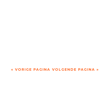
Doordacht en weloverwogen door Hettie Marzak
- - Piet Gerbrandy is een veelzijdig auteur: hij
heeft niet alleen essays geschreven, maar...
« VORIGE PAGINA
VOLGENDE PAGINA »